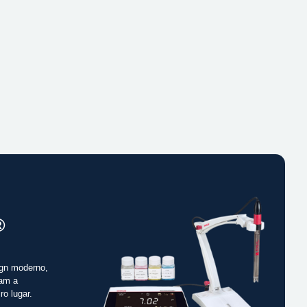
®
gn moderno,
cam a
ro lugar.