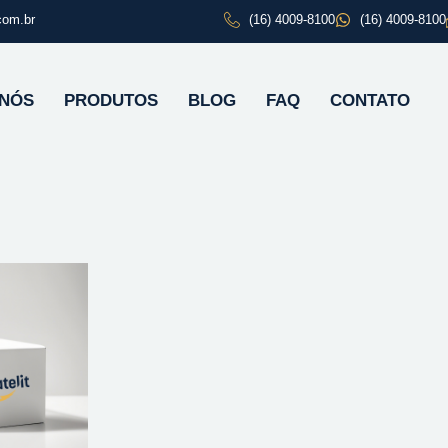
com.br
(16) 4009-8100
(16) 4009-8100
 NÓS
PRODUTOS
BLOG
FAQ
CONTATO