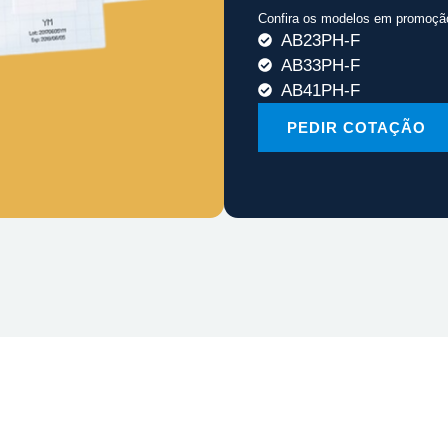
Confira os modelos em promoçã
AB23PH-F
AB33PH-F
AB41PH-F
PEDIR COTAÇÃO