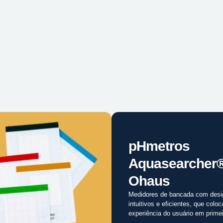
pHmetros
Aquasearcher
Ohaus
Medidores de bancada com desi
intuitivos e eficientes, que colo
experiência do usuário em primei