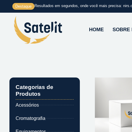
Ir
Resultados em segundos, onde você mais precisa: nirs.
Destaque
para
o
conteúdo
HOME
SOBRE
Categorias de
Produtos
Acessórios
Cromatografia
Equipamentos