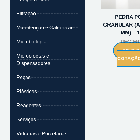
Filtração
PEDRA P
GRANULAR (A
Manutenção e Calibração
MM) – 
Microbiologia
REAGEN
ADICI
Micropipetas e
COTAÇÃ
Dispensadores
Peças
Plásticos
Reagentes
Serviços
Vidrarias e Porcelanas