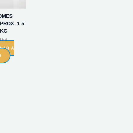
OMES
PROX. 1-5
1KG
TES
ONAR À
O