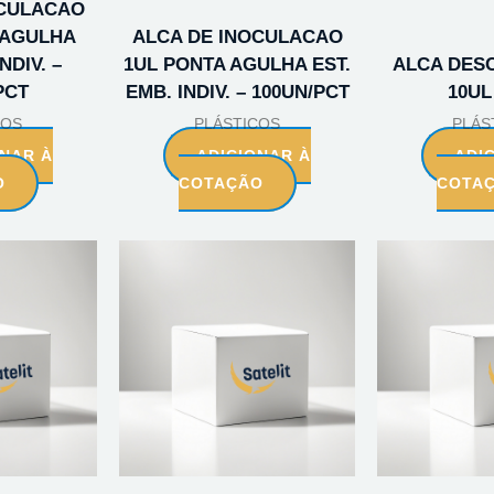
OCULACAO
 AGULHA
ALCA DE INOCULACAO
NDIV. –
1UL PONTA AGULHA EST.
ALCA DES
PCT
EMB. INDIV. – 100UN/PCT
10UL
COS
PLÁSTICOS
PLÁS
ONAR À
ADICIONAR À
ADI
O
COTAÇÃO
COTA