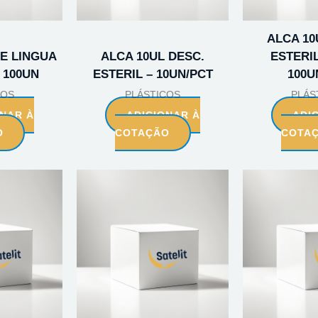
ALCA 10
E LINGUA
ALCA 10UL DESC.
ESTERIL
 100UN
ESTERIL – 10UN/PCT
100U
COS
PLÁSTICOS
PLÁS
ONAR À
ADICIONAR À
ADI
O
COTAÇÃO
COTA