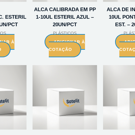
ALCA CALIBRADA EM PP
ALCA DE 
C. ESTERIL
1-10UL ESTERIL AZUL –
10UL PON
0UN/PCT
20UN/PCT
EST. – 
COS
PLÁSTICOS
PLÁS
ONAR À
ADICIONAR À
ADI
O
COTAÇÃO
COTA