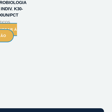
CROBIOLOGIA
INDIV. K30-
100UN/PCT
TICOS
CIONAR À
ÇÃO