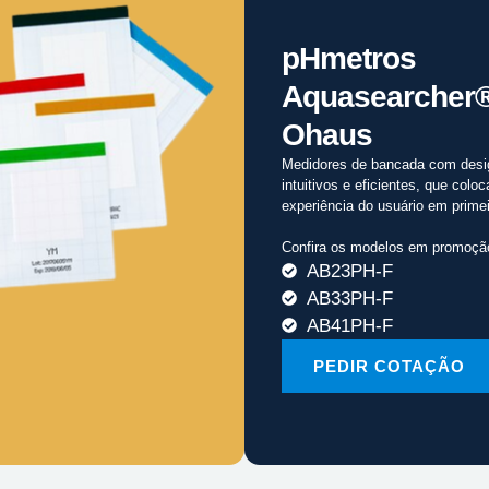
pHmetros
Aquasearcher
Ohaus
Medidores de bancada com desi
intuitivos e eficientes, que colo
experiência do usuário em primei
Confira os modelos em promoçã
AB23PH-F
AB33PH-F
AB41PH-F
PEDIR COTAÇÃO