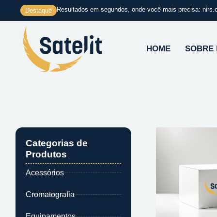
Ir
Resultados em segundos, onde você mais precisa: nirs.
Destaque
para
o
conteúdo
HOME
SOBRE
Categorias de
Produtos
Acessórios
Cromatografia
Equipamentos