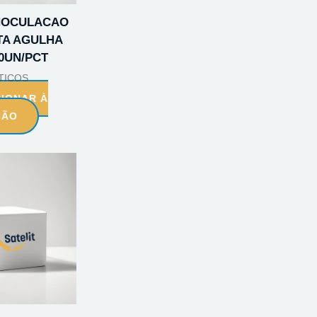
INOCULACAO
TA AGULHA
20UN/PCT
TICOS
CIONAR À
ÇÃO