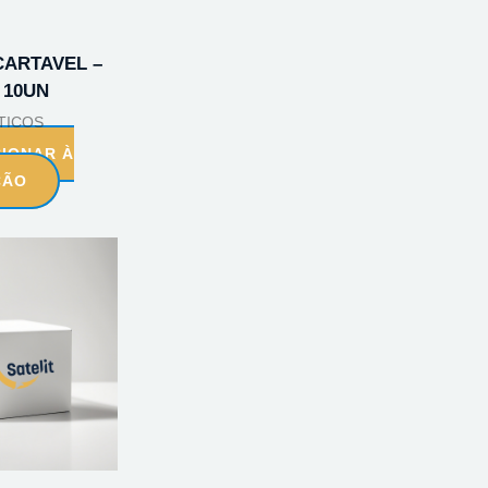
CARTAVEL –
 10UN
TICOS
CIONAR À
ÇÃO