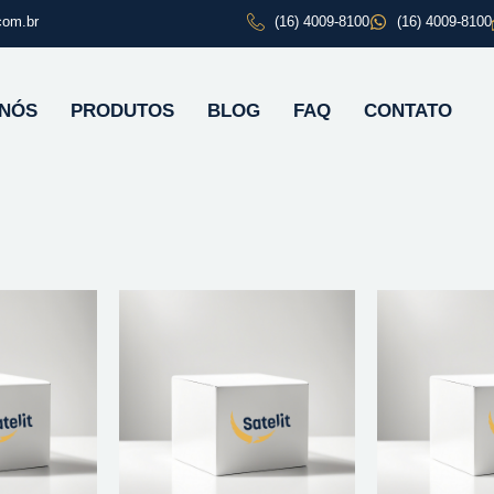
com.br
(16) 4009-8100
(16) 4009-8100
 NÓS
PRODUTOS
BLOG
FAQ
CONTATO