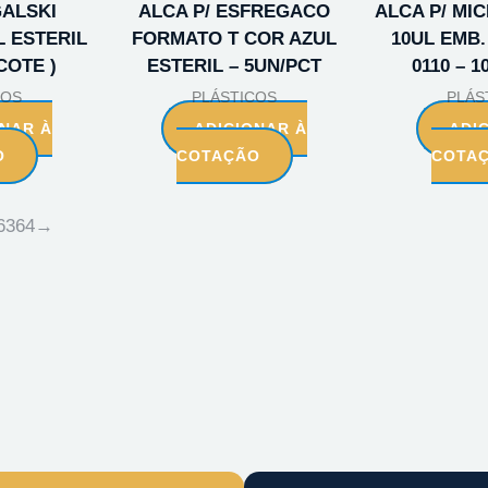
GALSKI
ALCA P/ ESFREGACO
ALCA P/ MI
 ESTERIL
FORMATO T COR AZUL
10UL EMB. 
COTE )
ESTERIL – 5UN/PCT
0110 – 
COS
PLÁSTICOS
PLÁS
ONAR À
ADICIONAR À
ADI
O
COTAÇÃO
COTA
63
64
→