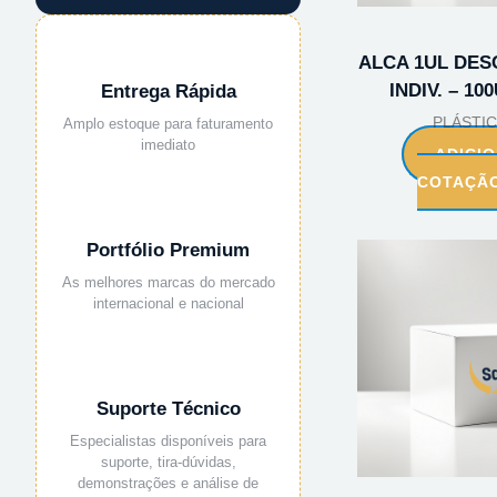
ALCA 1UL DES
INDIV. – 10
Entrega Rápida
PLÁSTI
Amplo estoque para faturamento
imediato
ADICI
COTAÇÃ
Portfólio Premium
As melhores marcas do mercado
internacional e nacional
Suporte Técnico
Especialistas disponíveis para
suporte, tira-dúvidas,
demonstrações e análise de