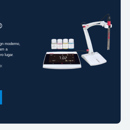
®
gn moderno,
cam a
ro lugar.
o: