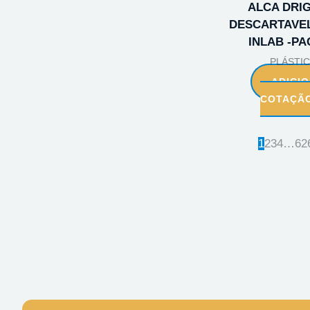
ALCA DRI
DESCARTAVEL
INLAB -PA
PLÁSTI
ADICI
COTAÇÃ
1
2
3
4
…
62