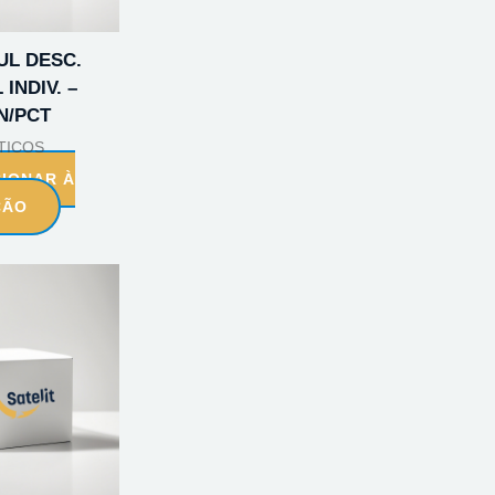
UL DESC.
 INDIV. –
N/PCT
TICOS
CIONAR À
ÇÃO