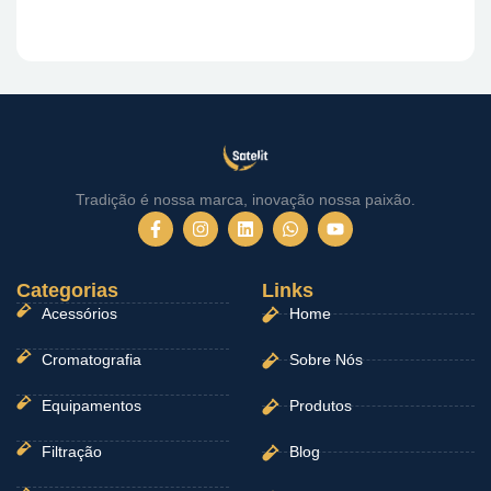
Tradição é nossa marca, inovação nossa paixão.
F
I
L
W
Y
a
n
i
h
o
c
s
n
a
u
e
t
k
t
t
Categorias
b
a
e
Links
s
u
o
g
d
a
b
Acessórios
Home
o
r
i
p
e
k
a
n
p
-
m
Cromatografia
Sobre Nós
f
Equipamentos
Produtos
Filtração
Blog