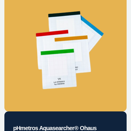
pHmetros Aquasearcher® Ohaus