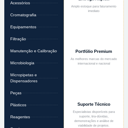
Acessórios
Amplo estoque para faturamento
imediato
Cromatografia
Equipamentos
Filtração
Manutenção e Calibração
Portfólio Premium
As melhores marcas do mercado
Microbiologia
internacional e nacional
Micropipetas e
Dispensadores
Peças
Suporte Técnico
Plásticos
Especialistas disponíveis para
suporte, tira-dúvidas,
Reagentes
demonstrações e análise de
viabilidade de projetos.