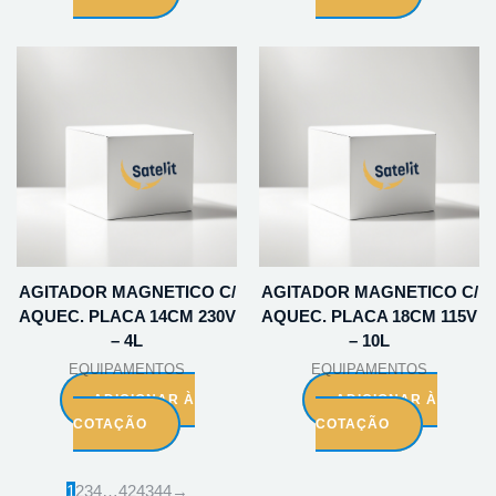
AGITADOR MAGNETICO C/
AGITADOR MAGNETICO C/
AQUEC. PLACA 14CM 230V
AQUEC. PLACA 18CM 115V
– 4L
– 10L
EQUIPAMENTOS
EQUIPAMENTOS
ADICIONAR À
ADICIONAR À
COTAÇÃO
COTAÇÃO
1
2
3
4
…
42
43
44
→