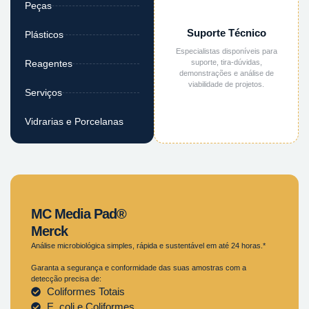
Peças
Suporte Técnico
Plásticos
Especialistas disponíveis para
suporte, tira-dúvidas,
Reagentes
demonstrações e análise de
viabilidade de projetos.
Serviços
Vidrarias e Porcelanas
MC Media Pad®
Merck
Análise microbiológica simples, rápida e sustentável em até 24 horas.*
Garanta a segurança e conformidade das suas amostras com a
detecção precisa de:
Coliformes Totais
E. coli e Coliformes