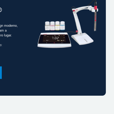
®
gn moderno,
cam a
ro lugar.
o: