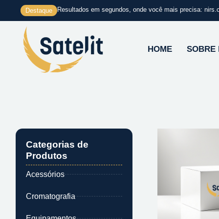
Ir
Resultados em segundos, onde você mais precisa: nirs.
Destaque
para
o
conteúdo
HOME
SOBRE
Categorias de
Produtos
Acessórios
Cromatografia
Equipamentos