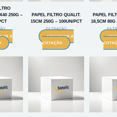
ILTRO
40 250G –
PAPEL FILTRO QUALIT.
PAPEL FIL
PCT
15CM 250G – 100UN/PCT
18,5CM 80G
ÇÃO
FILTRAÇÃO
FILT
ONAR À
ADICIONAR À
ADI
O
COTAÇÃO
COTA