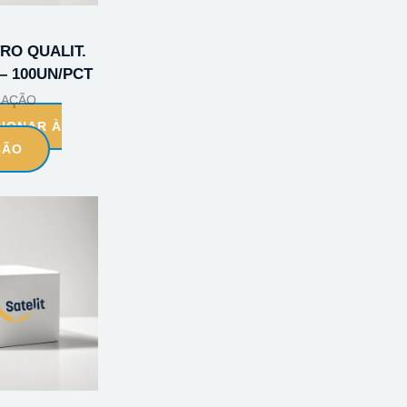
TRO QUALIT.
 – 100UN/PCT
RAÇÃO
CIONAR À
ÇÃO