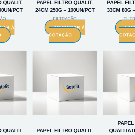
 QUALIT.
PAPEL FILTRO QUALIT.
PAPEL FIL
00UN/PCT
24CM 250G – 100UN/PCT
33CM 80G 
ÇÃO
FILTRAÇÃO
FILT
ONAR À
ADICIONAR À
ADI
O
COTAÇÃO
COTA
PAPEL
 QUALIT.
PAPEL FILTRO QUALIT.
QUALITAT