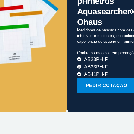
pHmetros
Aquasearcher
Ohaus
Medidores de bancada com desi
intuitivos e eficientes, que colo
experiência do usuário em primei
Confira os modelos em promoçã
AB23PH-F
AB33PH-F
AB41PH-F
PEDIR COTAÇÃO