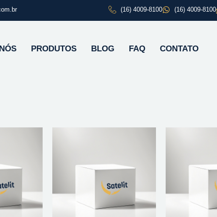
com.br
(16) 4009-8100
(16) 4009-8100
 NÓS
PRODUTOS
BLOG
FAQ
CONTATO