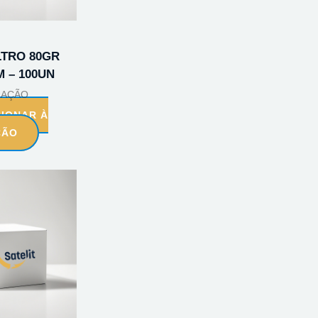
LTRO 80GR
M – 100UN
RAÇÃO
CIONAR À
ÇÃO