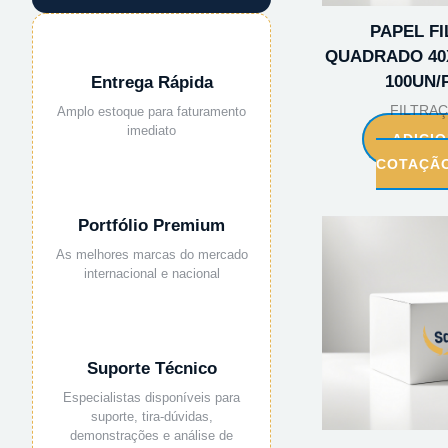
PAPEL F
QUADRADO 40X
100UN/
Entrega Rápida
FILTRA
Amplo estoque para faturamento
imediato
ADICI
COTAÇÃ
Portfólio Premium
As melhores marcas do mercado
internacional e nacional
Suporte Técnico
Especialistas disponíveis para
suporte, tira-dúvidas,
demonstrações e análise de