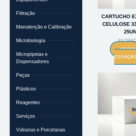
Filtração
CARTUCHO E
CELULOSE 3
Manutenção e Calibração
25U
Microbiologia
FILTRA
ADICI
Micropipetas e
COTAÇÃ
Dispensadores
Peças
Plásticos
Reagentes
Serviços
Vidrarias e Porcelanas