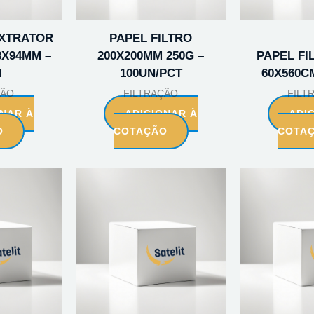
XTRATOR
PAPEL FILTRO
3X94MM –
200X200MM 250G –
PAPEL FI
N
100UN/PCT
60X560C
ÇÃO
FILTRAÇÃO
FILT
ONAR À
ADICIONAR À
ADI
O
COTAÇÃO
COTA