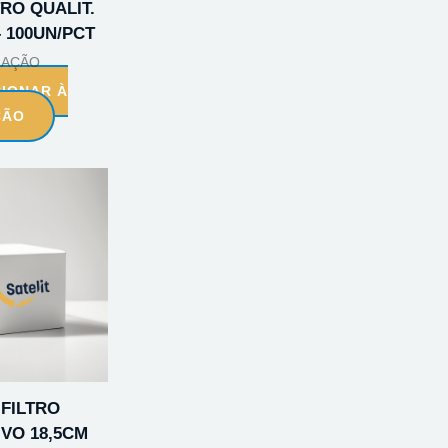
TRO QUALIT.
– 100UN/PCT
RAÇÃO
CIONAR À
ÇÃO
 FILTRO
IVO 18,5CM