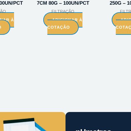
100UN/PCT
7CM 80G – 100UN/PCT
250G – 
ÇÃO
FILTRAÇÃO
FILT
ONAR À
ADICIONAR À
ADI
O
COTAÇÃO
COTA