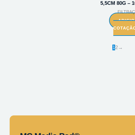
5,5CM 80G – 
FILTRA
ADICI
COTAÇÃ
1
2
→