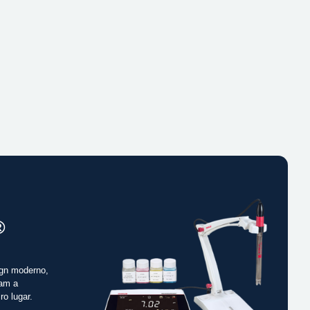
®
gn moderno,
cam a
ro lugar.