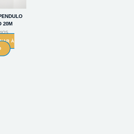
 PENDULO
O 20M
IOS
ONAR À
O