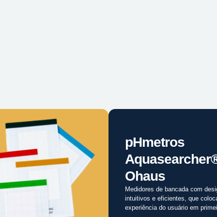
pHmetros
Aquasearcher
Ohaus
Medidores de bancada com desi
intuitivos e eficientes, que colo
experiência do usuário em primei