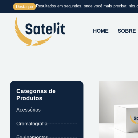
Ir
Resultados em segundos, onde você mais precisa: nirs.
Destaque
para
o
conteúdo
HOME
SOBRE
Categorias de
Produtos
Acessórios
Cromatografia
Equipamentos