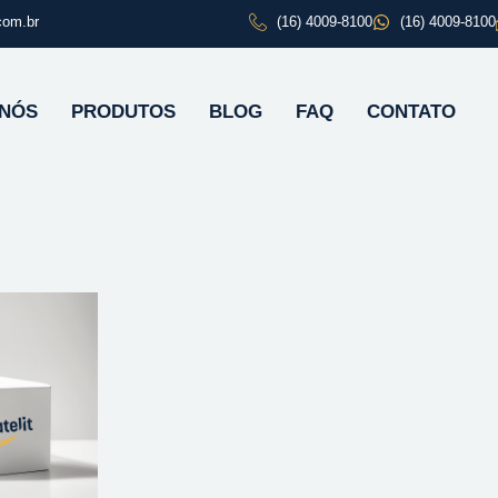
com.br
(16) 4009-8100
(16) 4009-8100
 NÓS
PRODUTOS
BLOG
FAQ
CONTATO