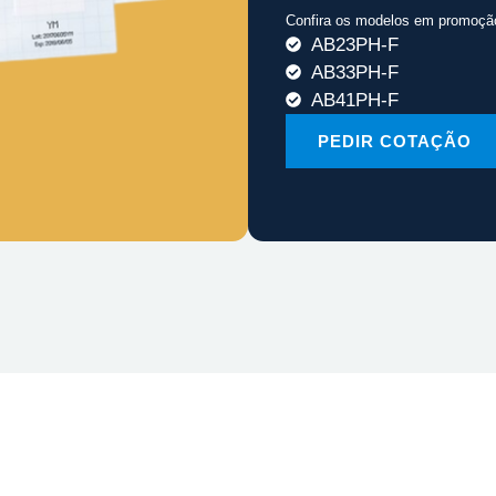
Confira os modelos em promoçã
AB23PH-F
AB33PH-F
AB41PH-F
PEDIR COTAÇÃO