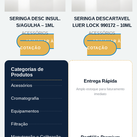
SERINGA DESC INSUL.
SERINGA DESCARTAVEL
S/AGULHA – 1ML
LUER LOCK 990172 – 10ML
ACESSÓRIOS
ACESSÓRIOS
ADICIONAR À
ADICIONAR À
COTAÇÃO
COTAÇÃO
Categorias de
Produtos
Entrega Rápida
Acessórios
Amplo estoque para faturamento
imediato
Cromatografia
Equipamentos
Filtração
Manutenção e Calibração