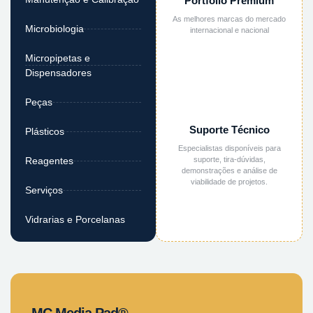
Portfólio Premium
As melhores marcas do mercado
Microbiologia
internacional e nacional
Micropipetas e
Dispensadores
Peças
Suporte Técnico
Plásticos
Especialistas disponíveis para
suporte, tira-dúvidas,
Reagentes
demonstrações e análise de
viabilidade de projetos.
Serviços
Vidrarias e Porcelanas
MC Media Pad®