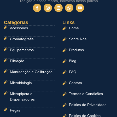
Tradição é nossa marca, inovação nossa paixão.
F
I
L
W
Y
a
n
i
h
o
c
s
n
a
u
e
t
k
t
t
Categorias
b
a
e
Links
s
u
o
g
d
a
b
Acessórios
Home
o
r
i
p
e
k
a
n
p
-
m
Cromatografia
Sobre Nós
f
Equipamentos
Produtos
Filtração
Blog
Manutenção e Calibração
FAQ
Microbiologia
Contato
Micropipeta e
Termos e Condições
Dispensadores
Política de Privacidade
Peças
Política de Cookies