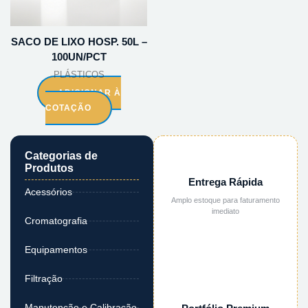
SACO DE LIXO HOSP. 50L –
100UN/PCT
PLÁSTICOS
ADICIONAR À
COTAÇÃO
Categorias de
Produtos
Entrega Rápida
Acessórios
Amplo estoque para faturamento
imediato
Cromatografia
Equipamentos
Filtração
Manutenção e Calibração