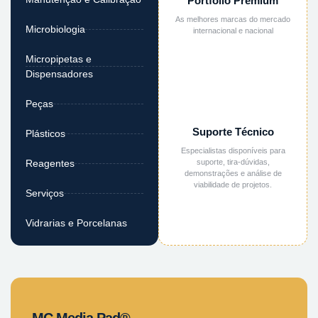
Portfólio Premium
As melhores marcas do mercado
Microbiologia
internacional e nacional
Micropipetas e
Dispensadores
Peças
Suporte Técnico
Plásticos
Especialistas disponíveis para
suporte, tira-dúvidas,
Reagentes
demonstrações e análise de
viabilidade de projetos.
Serviços
Vidrarias e Porcelanas
MC Media Pad®