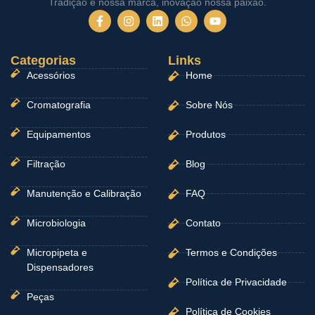
Tradição é nossa marca, inovação nossa paixão.
F
I
L
W
Y
a
n
i
h
o
c
s
n
a
u
e
t
k
t
t
Categorias
b
a
e
Links
s
u
o
g
d
a
b
Acessórios
Home
o
r
i
p
e
k
a
n
p
-
m
Cromatografia
Sobre Nós
f
Equipamentos
Produtos
Filtração
Blog
Manutenção e Calibração
FAQ
Microbiologia
Contato
Micropipeta e
Termos e Condições
Dispensadores
Política de Privacidade
Peças
Política de Cookies