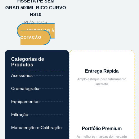
PISSETA PE SEM
GRAD.500ML BICO CURVO
NS10
PLÁSTICOS
ADICIONAR À
COTAÇÃO
Categorias de
Produtos
Entrega Rápida
Acessórios
Amplo estoque para faturamento
imediato
Cromatografia
Equipamentos
Filtração
Manutenção e Calibração
Portfólio Premium
As melhores marcas do mercado