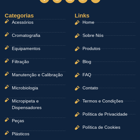
a
n
i
h
o
c
s
n
a
u
e
t
k
t
t
Categorias
b
a
e
Links
s
u
o
g
d
a
b
Acessórios
Home
o
r
i
p
e
k
a
n
p
-
m
Cromatografia
Sobre Nós
f
Equipamentos
Produtos
Filtração
Blog
Manutenção e Calibração
FAQ
Microbiologia
Contato
Micropipeta e
Termos e Condições
Dispensadores
Política de Privacidade
Peças
Política de Cookies
Plásticos