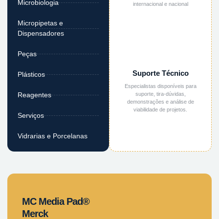
Microbiologia
internacional e nacional
Micropipetas e
Dispensadores
Peças
Suporte Técnico
Plásticos
Especialistas disponíveis para
suporte, tira-dúvidas,
Reagentes
demonstrações e análise de
viabilidade de projetos.
Serviços
Vidrarias e Porcelanas
MC Media Pad®
Merck