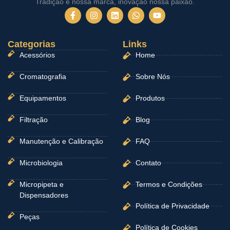
Tradição é nossa marca, inovação nossa paixão.
F
I
L
W
Y
a
n
i
h
o
c
s
n
a
u
e
t
k
t
t
Categorias
b
a
e
Links
s
u
o
g
d
a
b
Acessórios
Home
o
r
i
p
e
k
a
n
p
-
m
Cromatografia
Sobre Nós
f
Equipamentos
Produtos
Filtração
Blog
Manutenção e Calibração
FAQ
Microbiologia
Contato
Micropipeta e
Termos e Condições
Dispensadores
Política de Privacidade
Peças
Política de Cookies