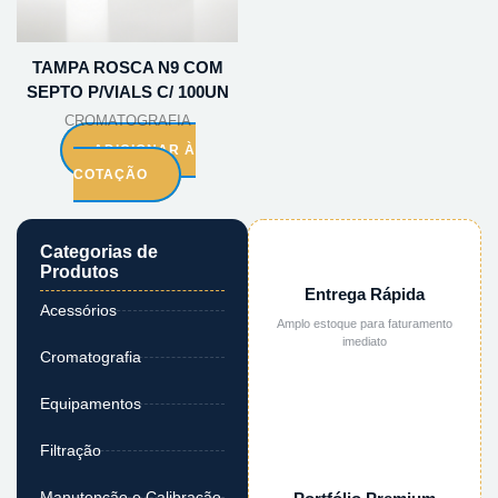
TAMPA ROSCA N9 COM
SEPTO P/VIALS C/ 100UN
CROMATOGRAFIA
ADICIONAR À
COTAÇÃO
Categorias de
Produtos
Entrega Rápida
Acessórios
Amplo estoque para faturamento
imediato
Cromatografia
Equipamentos
Filtração
Manutenção e Calibração