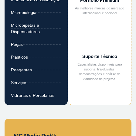
Portfólio Premium
As melhores marcas do mercado
Microbiologia
internacional e nacional
Micropipetas e
Dispensadores
Peças
Suporte Técnico
Plásticos
Especialistas disponíveis para
suporte, tira-dúvidas,
Reagentes
demonstrações e análise de
viabilidade de projetos.
Serviços
Vidrarias e Porcelanas
MC Media Pad®