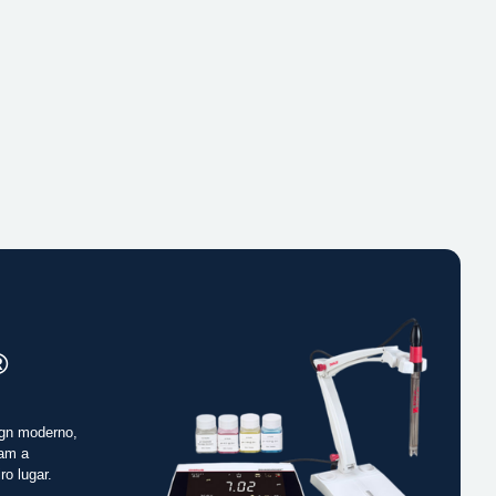
®
gn moderno,
cam a
ro lugar.