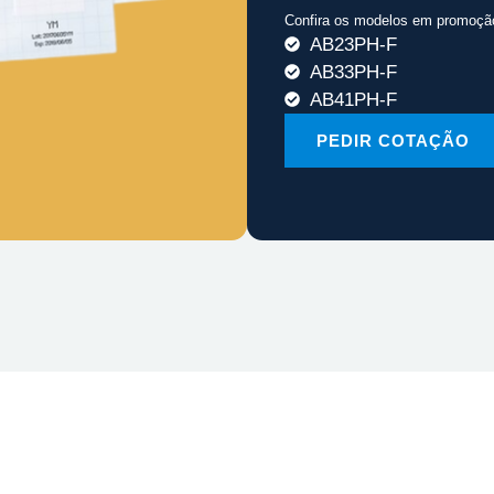
Confira os modelos em promoçã
AB23PH-F
AB33PH-F
AB41PH-F
PEDIR COTAÇÃO