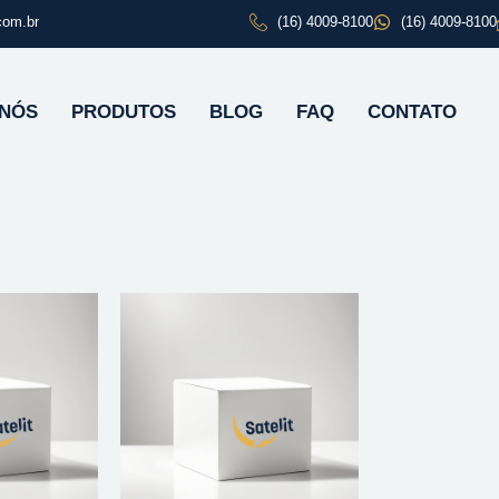
com.br
(16) 4009-8100
(16) 4009-8100
 NÓS
PRODUTOS
BLOG
FAQ
CONTATO