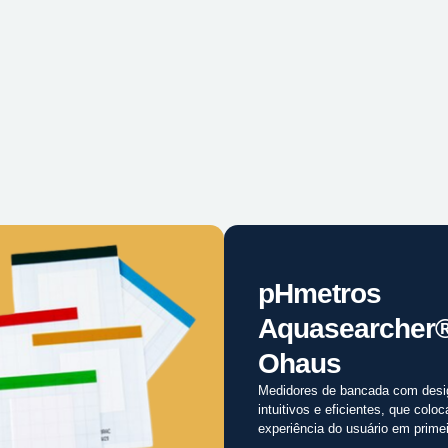
pHmetros
Aquasearcher
Ohaus
Medidores de bancada com desi
intuitivos e eficientes, que colo
experiência do usuário em primei