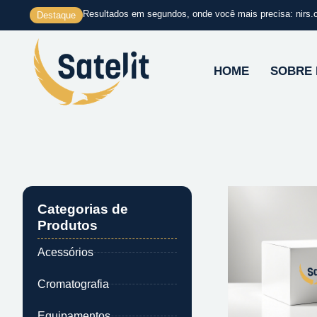
Ir
Resultados em segundos, onde você mais precisa: nirs.
Destaque
para
o
conteúdo
HOME
SOBRE
Categorias de
Produtos
Acessórios
Cromatografia
Equipamentos