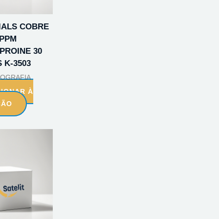
VIALS COBRE
 PPM
PROINE 30
 K-3503
OGRAFIA
CIONAR À
ÇÃO