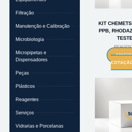
Filtração
KIT CHEMETS
Manutenção e Calibração
PPB, RHODAZI
TEST
Microbiologia
REAGEN
Micropipetas e
ADICI
Dispensadores
COTAÇÃ
Peças
Plásticos
Reagentes
Serviços
Vidrarias e Porcelanas