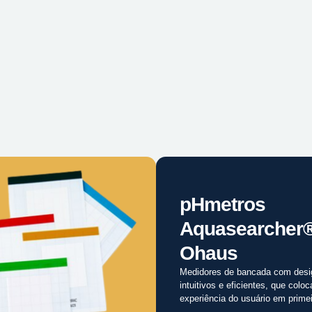
pHmetros
Aquasearcher
Ohaus
Medidores de bancada com desi
intuitivos e eficientes, que colo
experiência do usuário em primei