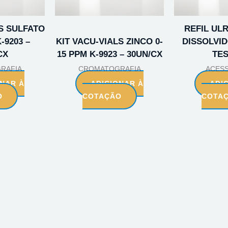
LS SULFATO
REFIL UL
-9203 –
KIT VACU-VIALS ZINCO 0-
DISSOLVID
CX
15 PPM K-9923 – 30UN/CX
TE
RAFIA
CROMATOGRAFIA
ACES
ONAR À
ADICIONAR À
ADI
O
COTAÇÃO
COTA