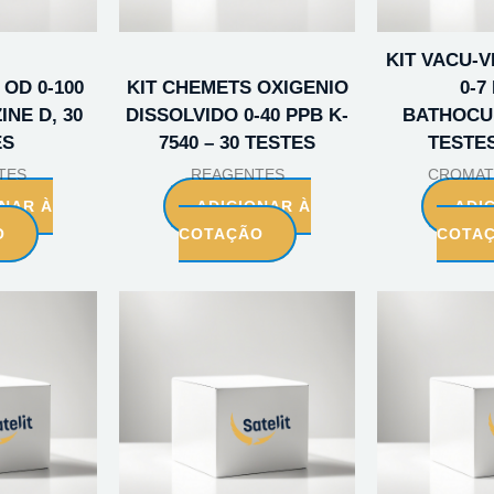
KIT VACU-
 OD 0-100
KIT CHEMETS OXIGENIO
0-7
NE D, 30
DISSOLVIDO 0-40 PPB K-
BATHOCU
ES
7540 – 30 TESTES
TESTES
TES
REAGENTES
CROMAT
ONAR À
ADICIONAR À
ADI
O
COTAÇÃO
COTA