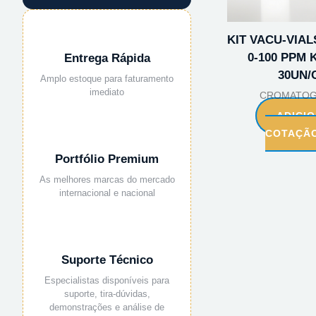
KIT VACU-VIA
0-100 PPM K
Entrega Rápida
30UN/
Amplo estoque para faturamento
imediato
CROMATOG
ADICI
COTAÇÃ
Portfólio Premium
As melhores marcas do mercado
internacional e nacional
Suporte Técnico
Especialistas disponíveis para
suporte, tira-dúvidas,
demonstrações e análise de