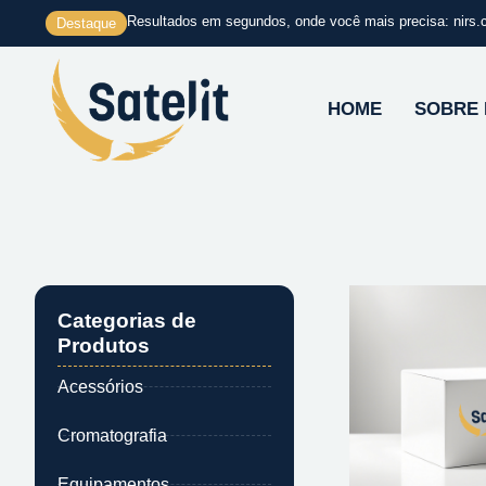
Ir
Resultados em segundos, onde você mais precisa: nirs.
Destaque
para
o
conteúdo
HOME
SOBRE
Categorias de
Produtos
Acessórios
Cromatografia
Equipamentos