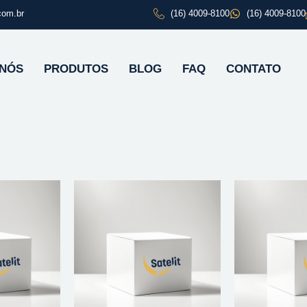
com.br
(16) 4009-8100
(16) 4009-8100
 NÓS
PRODUTOS
BLOG
FAQ
CONTATO