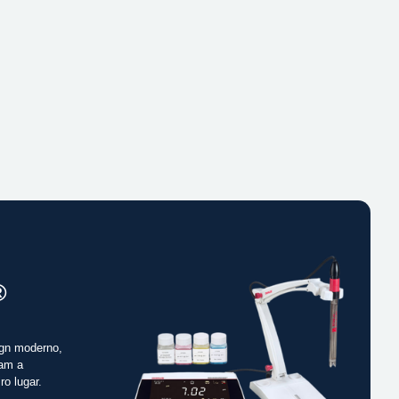
®
gn moderno,
cam a
ro lugar.