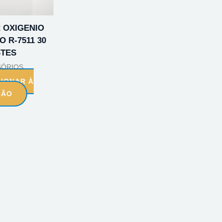
R OXIGENIO
O R-7511 30
STES
SÓRIOS
CIONAR À
ÇÃO