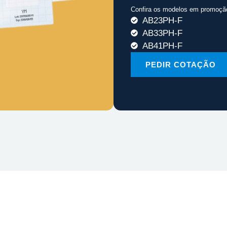
Confira os modelos em promoçã
AB23PH-F
AB33PH-F
AB41PH-F
PEDIR COTAÇÃO