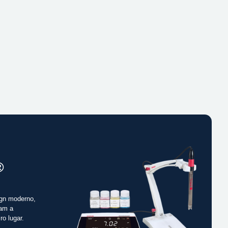
®
gn moderno,
cam a
ro lugar.