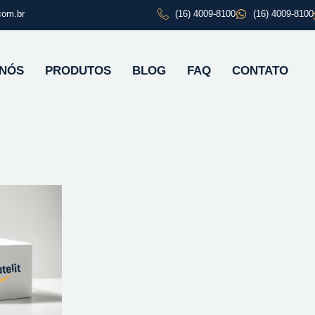
com.br
(16) 4009-8100
(16) 4009-8100
 NÓS
PRODUTOS
BLOG
FAQ
CONTATO