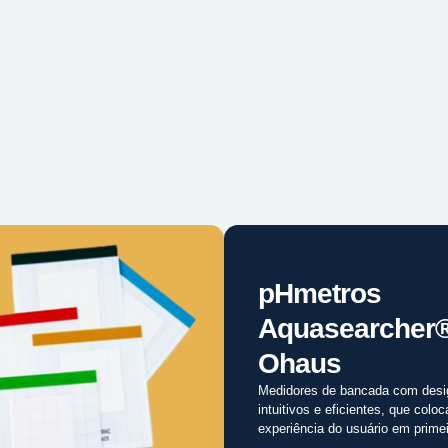
pHmetros
Aquasearcher
Ohaus
Medidores de bancada com desi
intuitivos e eficientes, que colo
experiência do usuário em primei