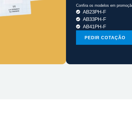
Confira os modelos em promoçã
AB23PH-F
AB33PH-F
AB41PH-F
PEDIR COTAÇÃO