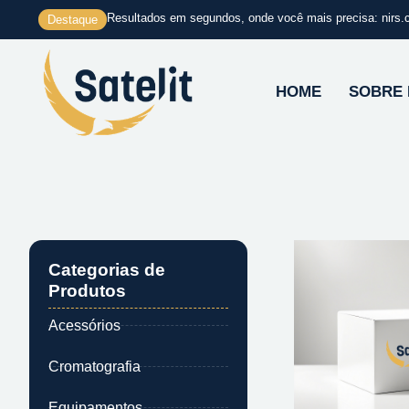
Ir
Resultados em segundos, onde você mais precisa: nirs.
Destaque
para
o
conteúdo
HOME
SOBRE
Categorias de
Produtos
Acessórios
Cromatografia
Equipamentos