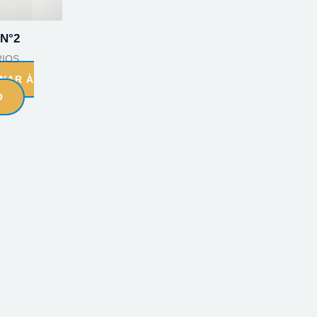
N°2
IOS
ONAR À
O