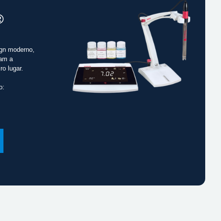
®
gn moderno,
cam a
ro lugar.
o: