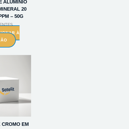
E ALUMINIO
MINERAL 20
PPM – 50G
ENTES
CIONAR À
ÇÃO
E CROMO EM