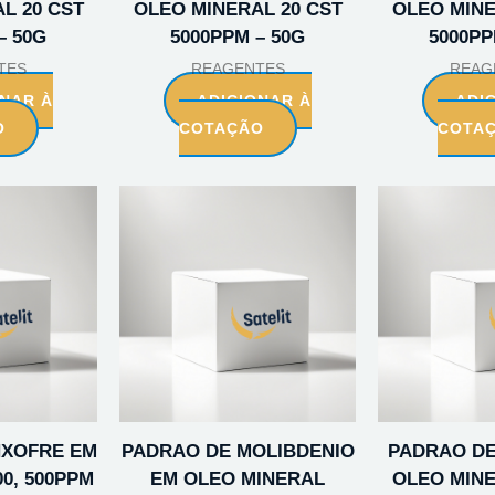
L 20 CST
OLEO MINERAL 20 CST
OLEO MINE
– 50G
5000PPM – 50G
5000PP
TES
REAGENTES
REAG
ONAR À
ADICIONAR À
ADI
O
COTAÇÃO
COTA
NXOFRE EM
PADRAO DE MOLIBDENIO
PADRAO DE
0, 500PPM
EM OLEO MINERAL
OLEO MINE