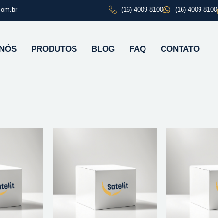
com.br
(16) 4009-8100
(16) 4009-8100
 NÓS
PRODUTOS
BLOG
FAQ
CONTATO