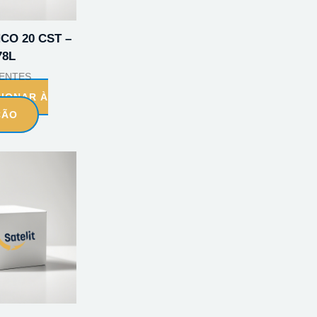
CO 20 CST –
78L
ENTES
CIONAR À
ÇÃO