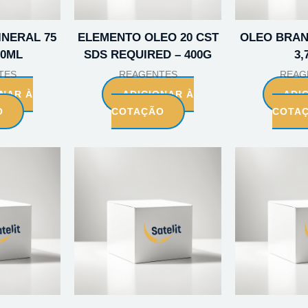
INERAL 75
ELEMENTO OLEO 20 CST
OLEO BRAN
00ML
SDS REQUIRED – 400G
3,
TES
REAGENTES
REAG
ONAR À
ADICIONAR À
ADI
O
COTAÇÃO
COTA