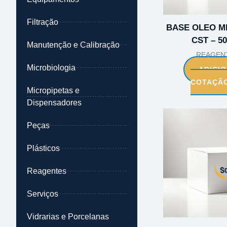
Filtração
BASE OLEO M
CST – 5
Manutenção e Calibração
REAGEN
Microbiologia
ADICI
COTAÇÃ
Micropipetas e
Dispensadores
Peças
Plásticos
Reagentes
Serviços
Vidrarias e Porcelanas