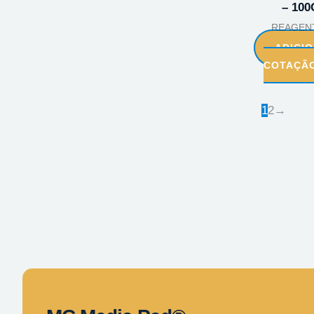
– 100
REAGEN
ADICI
COTAÇÃ
1
2
→