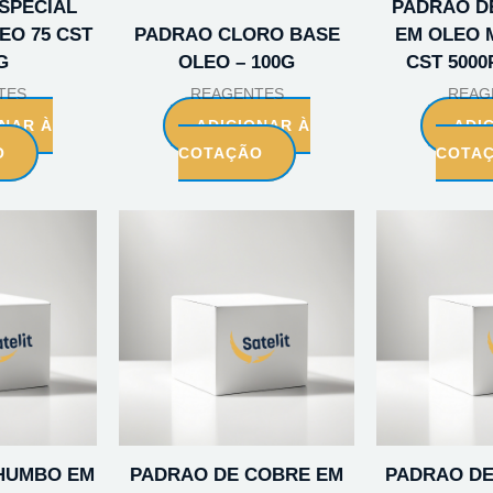
SPECIAL
PADRAO D
EO 75 CST
PADRAO CLORO BASE
EM OLEO 
G
OLEO – 100G
CST 5000
TES
REAGENTES
REAG
ONAR À
ADICIONAR À
ADI
O
COTAÇÃO
COTA
HUMBO EM
PADRAO DE COBRE EM
PADRAO D