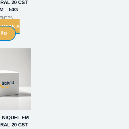
RAL 20 CST
M – 50G
ENTES
CIONAR À
ÇÃO
 NIQUEL EM
RAL 20 CST