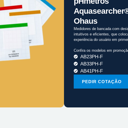
pHmetros
Aquasearcher
Ohaus
Medidores de bancada com desi
intuitivos e eficientes, que colo
experiência do usuário em primei
Confira os modelos em promoçã
AB23PH-F
AB33PH-F
AB41PH-F
PEDIR COTAÇÃO