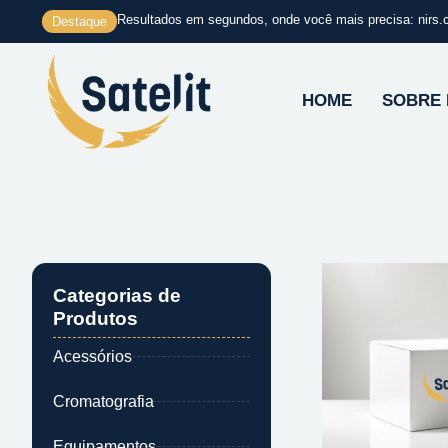
Ir
Resultados em segundos, onde você mais precisa: nirs.
Destaque
para
o
conteúdo
HOME
SOBRE
Categorias de
Produtos
Acessórios
Cromatografia
Equipamentos