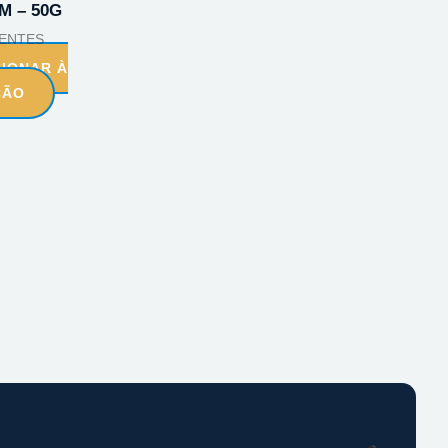
M – 50G
ENTES
CIONAR À
ÇÃO