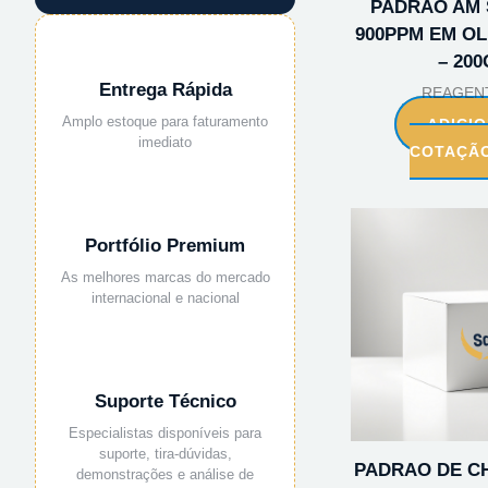
PADRAO AM 
900PPM EM OL
– 200
Entrega Rápida
REAGEN
Amplo estoque para faturamento
ADICI
imediato
COTAÇÃ
Portfólio Premium
As melhores marcas do mercado
internacional e nacional
Suporte Técnico
Especialistas disponíveis para
suporte, tira-dúvidas,
PADRAO DE C
demonstrações e análise de