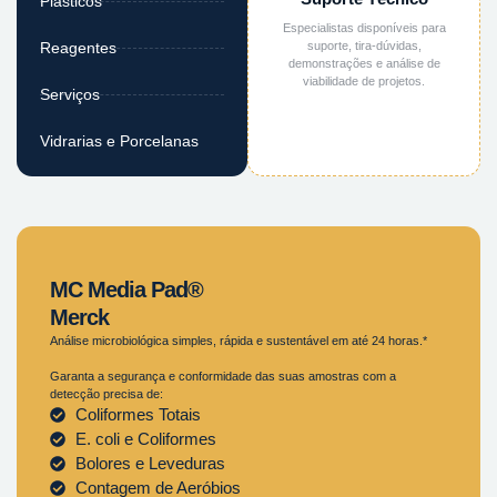
Plásticos
Especialistas disponíveis para
suporte, tira-dúvidas,
Reagentes
demonstrações e análise de
viabilidade de projetos.
Serviços
Vidrarias e Porcelanas
MC Media Pad®
Merck
Análise microbiológica simples, rápida e sustentável em até 24 horas.*
Garanta a segurança e conformidade das suas amostras com a
detecção precisa de:
Coliformes Totais
E. coli e Coliformes
Bolores e Leveduras
Contagem de Aeróbios