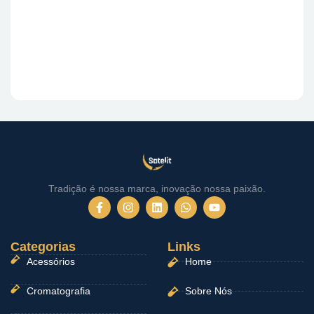
Tradição é nossa marca, inovação nossa paixão.
F
I
L
W
Y
a
n
i
h
o
c
s
n
a
u
e
t
k
t
t
Categorias
b
a
e
Links
s
u
o
g
d
a
b
Acessórios
Home
o
r
i
p
e
k
a
n
p
-
m
Cromatografia
Sobre Nós
f