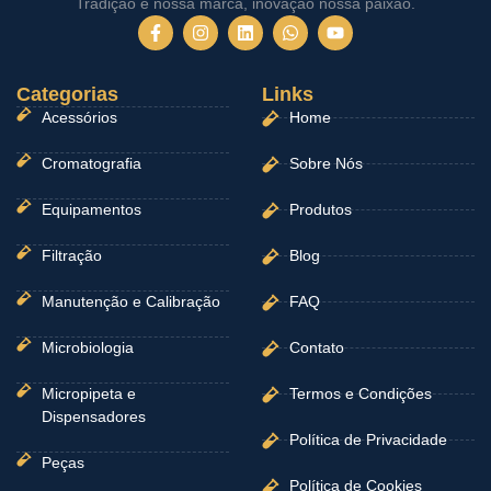
Tradição é nossa marca, inovação nossa paixão.
F
I
L
W
Y
a
n
i
h
o
c
s
n
a
u
e
t
k
t
t
Categorias
b
a
e
Links
s
u
o
g
d
a
b
Acessórios
Home
o
r
i
p
e
k
a
n
p
-
m
Cromatografia
Sobre Nós
f
Equipamentos
Produtos
Filtração
Blog
Manutenção e Calibração
FAQ
Microbiologia
Contato
Micropipeta e
Termos e Condições
Dispensadores
Política de Privacidade
Peças
Política de Cookies