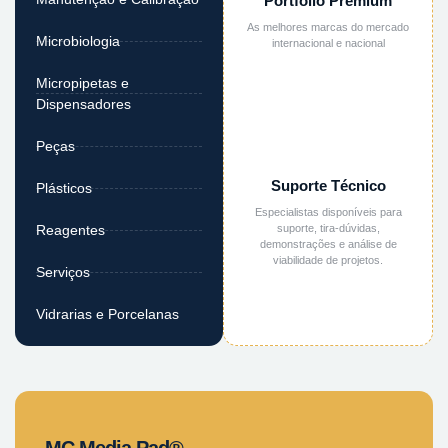
Portfólio Premium
As melhores marcas do mercado
Microbiologia
internacional e nacional
Micropipetas e
Dispensadores
Peças
Suporte Técnico
Plásticos
Especialistas disponíveis para
suporte, tira-dúvidas,
Reagentes
demonstrações e análise de
viabilidade de projetos.
Serviços
Vidrarias e Porcelanas
MC Media Pad®