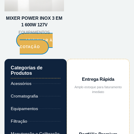
MIXER POWER INOX 3 EM
1 600W 127V
EQUIPAMENTOS
ADICIONAR À
COTAÇÃO
Categorias de
Produtos
Entrega Rápida
Acessórios
Amplo estoque para faturamento
imediato
Cromatografia
Equipamentos
Filtração
Manutenção e Calibração