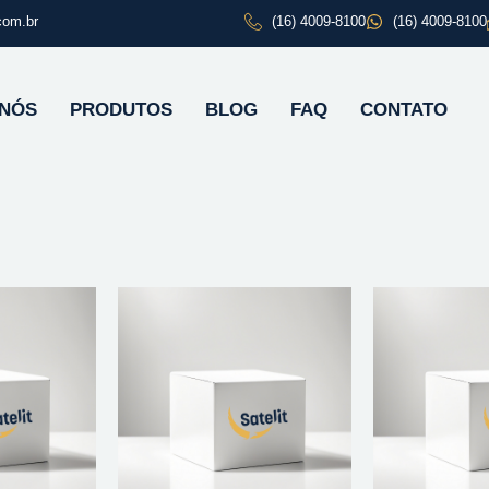
com.br
(16) 4009-8100
(16) 4009-8100
 NÓS
PRODUTOS
BLOG
FAQ
CONTATO