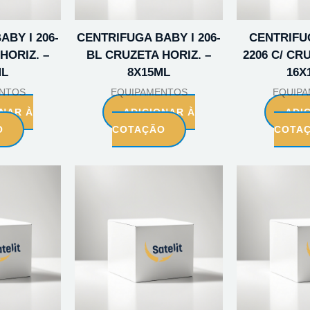
BY I 206-
CENTRIFUGA BABY I 206-
CENTRIFU
HORIZ. –
BL CRUZETA HORIZ. –
2206 C/ CR
ML
8X15ML
16X
NTOS
EQUIPAMENTOS
EQUIP
ONAR À
ADICIONAR À
ADI
O
COTAÇÃO
COTA