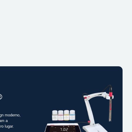
®
gn moderno,
cam a
ro lugar.