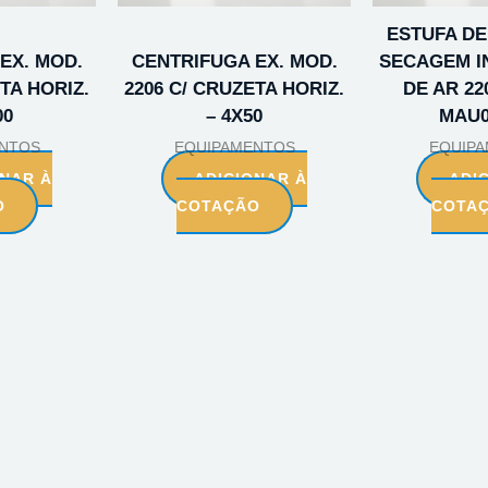
ESTUFA DE
EX. MOD.
CENTRIFUGA EX. MOD.
SECAGEM IN
TA HORIZ.
2206 C/ CRUZETA HORIZ.
DE AR 22
00
– 4X50
MAU0
NTOS
EQUIPAMENTOS
EQUIP
ONAR À
ADICIONAR À
ADI
O
COTAÇÃO
COTA