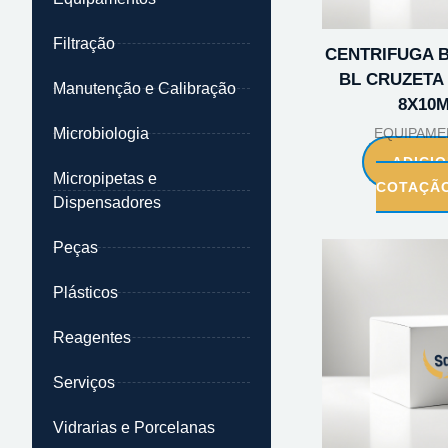
Filtração
CENTRIFUGA BA
BL CRUZETA 
Manutenção e Calibração
8X10
Microbiologia
EQUIPAME
ADICI
Micropipetas e
COTAÇÃ
Dispensadores
Peças
Plásticos
Reagentes
Serviços
Vidrarias e Porcelanas