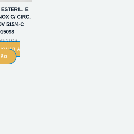
 ESTERIL. E
OX C/ CIRC.
0V 515/4-C
15098
AMENTOS
CIONAR À
ÇÃO