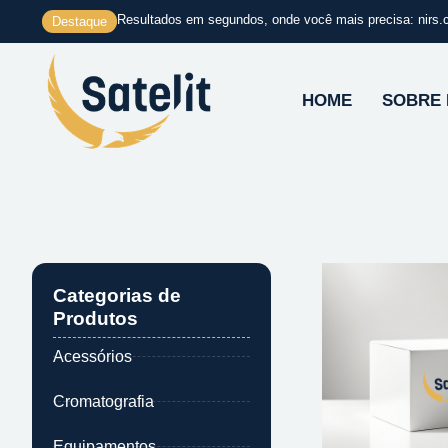
Ir
Resultados em segundos, onde você mais precisa: nirs.
Destaque
para
o
conteúdo
HOME
SOBRE
Categorias de
Produtos
Acessórios
Cromatografia
Equipamentos