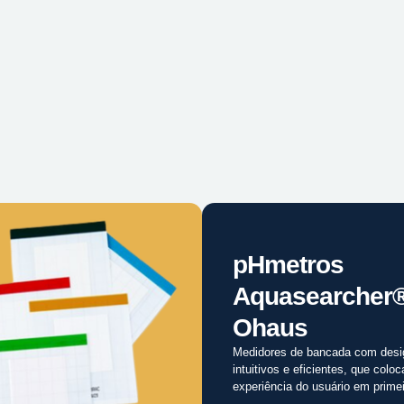
pHmetros
Aquasearcher
Ohaus
Medidores de bancada com desi
intuitivos e eficientes, que colo
experiência do usuário em primei