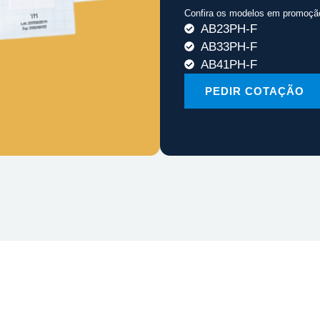
Confira os modelos em promoçã
AB23PH-F
AB33PH-F
AB41PH-F
PEDIR COTAÇÃO