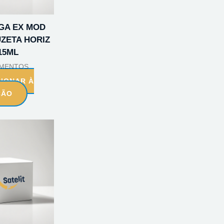
GA EX MOD
UZETA HORIZ
15ML
AMENTOS
CIONAR À
ÇÃO