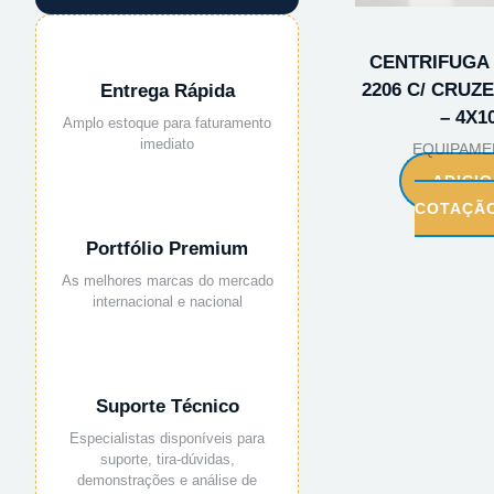
CENTRIFUGA 
2206 C/ CRUZE
Entrega Rápida
– 4X1
Amplo estoque para faturamento
imediato
EQUIPAME
ADICI
COTAÇÃ
Portfólio Premium
As melhores marcas do mercado
internacional e nacional
Suporte Técnico
Especialistas disponíveis para
suporte, tira-dúvidas,
demonstrações e análise de