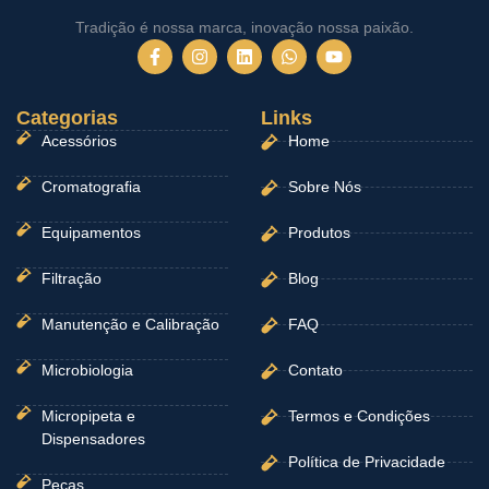
Tradição é nossa marca, inovação nossa paixão.
F
I
L
W
Y
a
n
i
h
o
c
s
n
a
u
e
t
k
t
t
Categorias
b
a
e
Links
s
u
o
g
d
a
b
Acessórios
Home
o
r
i
p
e
k
a
n
p
-
m
Cromatografia
Sobre Nós
f
Equipamentos
Produtos
Filtração
Blog
Manutenção e Calibração
FAQ
Microbiologia
Contato
Micropipeta e
Termos e Condições
Dispensadores
Política de Privacidade
Peças