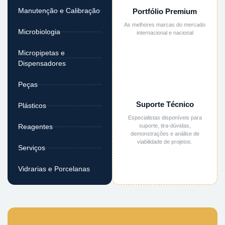
Manutenção e Calibração
Portfólio Premium
As melhores marcas do mercado
Microbiologia
internacional e nacional
Micropipetas e
Dispensadores
Peças
Suporte Técnico
Plásticos
Especialistas disponíveis para
suporte, tira-dúvidas,
Reagentes
demonstrações e análise de
viabilidade de projetos.
Serviços
Vidrarias e Porcelanas