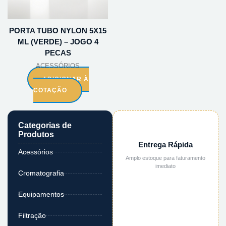
PORTA TUBO NYLON 5X15
ML (VERDE) – JOGO 4
PECAS
ACESSÓRIOS
ADICIONAR À
COTAÇÃO
Categorias de
Produtos
Entrega Rápida
Acessórios
Amplo estoque para faturamento
imediato
Cromatografia
Equipamentos
Filtração