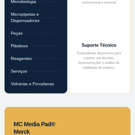
Microbiologia
internacional e nacional
Micropipetas e
Dispensadores
Peças
Suporte Técnico
Plásticos
Especialistas disponíveis para
suporte, tira-dúvidas,
Reagentes
demonstrações e análise de
viabilidade de projetos.
Serviços
Vidrarias e Porcelanas
MC Media Pad®
Merck