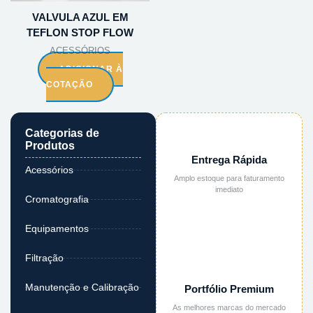
VALVULA AZUL EM
TEFLON STOP FLOW
ACESSÓRIOS
ADICIONAR À
COTAÇÃO
Categorias de
Produtos
Entrega Rápida
Acessórios
Amplo estoque para faturamento
imediato
Cromatografia
Equipamentos
Filtração
Manutenção e Calibração
Portfólio Premium
As melhores marcas do mercado