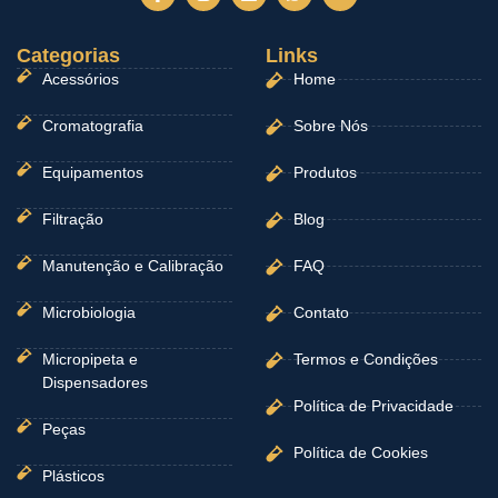
a
n
i
h
o
c
s
n
a
u
e
t
k
t
t
Categorias
b
a
e
Links
s
u
o
g
d
a
b
Acessórios
Home
o
r
i
p
e
k
a
n
p
-
m
Cromatografia
Sobre Nós
f
Equipamentos
Produtos
Filtração
Blog
Manutenção e Calibração
FAQ
Microbiologia
Contato
Micropipeta e
Termos e Condições
Dispensadores
Política de Privacidade
Peças
Política de Cookies
Plásticos