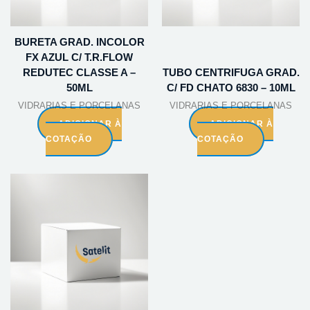
BURETA GRAD. INCOLOR
FX AZUL C/ T.R.FLOW
REDUTEC CLASSE A –
TUBO CENTRIFUGA GRAD.
50ML
C/ FD CHATO 6830 – 10ML
VIDRARIAS E PORCELANAS
VIDRARIAS E PORCELANAS
ADICIONAR À
ADICIONAR À
COTAÇÃO
COTAÇÃO