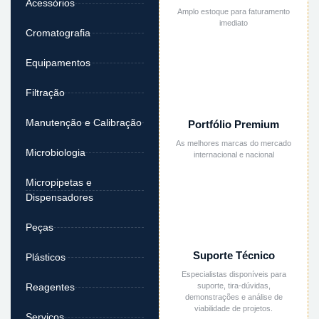
Acessórios
Amplo estoque para faturamento
imediato
Cromatografia
Equipamentos
Filtração
Manutenção e Calibração
Portfólio Premium
As melhores marcas do mercado
Microbiologia
internacional e nacional
Micropipetas e
Dispensadores
Peças
Suporte Técnico
Plásticos
Especialistas disponíveis para
suporte, tira-dúvidas,
Reagentes
demonstrações e análise de
viabilidade de projetos.
Serviços