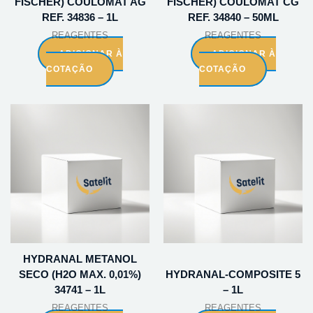
FISCHER) COULOMAT AG
FISCHER) COULOMAT CG
REF. 34836 – 1L
REF. 34840 – 50ML
REAGENTES
REAGENTES
ADICIONAR À
ADICIONAR À
COTAÇÃO
COTAÇÃO
HYDRANAL METANOL
SECO (H2O MAX. 0,01%)
HYDRANAL-COMPOSITE 5
34741 – 1L
– 1L
REAGENTES
REAGENTES