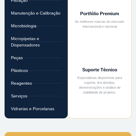
Filtração
Manutenção e Calibração
Portfólio Premium
As melhores marcas do mercado
Microbiologia
internacional e nacional
Micropipetas e
Dispensadores
Peças
Suporte Técnico
Plásticos
Especialistas disponíveis para
suporte, tira-dúvidas,
Reagentes
demonstrações e análise de
viabilidade de projetos.
Serviços
Vidrarias e Porcelanas