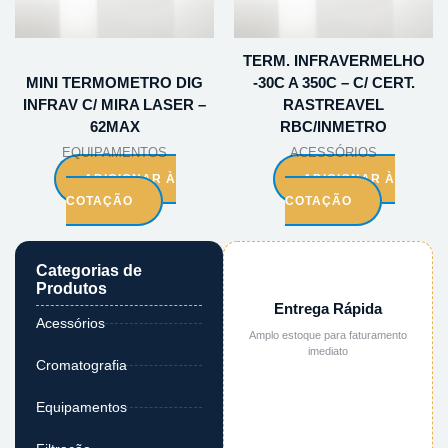
TERM. INFRAVERMELHO
MINI TERMOMETRO DIG
-30C A 350C – C/ CERT.
INFRAV C/ MIRA LASER –
RASTREAVEL
62MAX
RBC/INMETRO
EQUIPAMENTOS
ACESSÓRIOS
ADICIONAR À
ADICIONAR À
COTAÇÃO
COTAÇÃO
Categorias de
Produtos
Entrega Rápida
Acessórios
Amplo estoque para faturamento
imediato
Cromatografia
Equipamentos