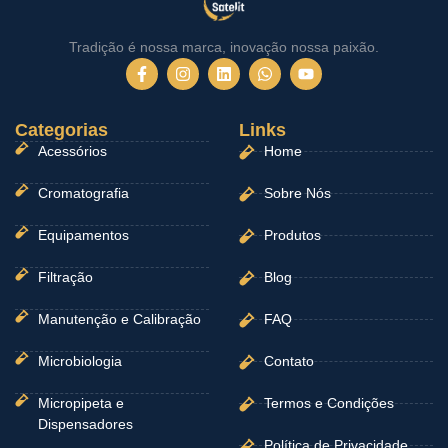
Tradição é nossa marca, inovação nossa paixão.
F
I
L
W
Y
a
n
i
h
o
c
s
n
a
u
e
t
k
t
t
Categorias
b
a
e
Links
s
u
o
g
d
a
b
Acessórios
Home
o
r
i
p
e
k
a
n
p
-
m
Cromatografia
Sobre Nós
f
Equipamentos
Produtos
Filtração
Blog
Manutenção e Calibração
FAQ
Microbiologia
Contato
Micropipeta e
Termos e Condições
Dispensadores
Política de Privacidade