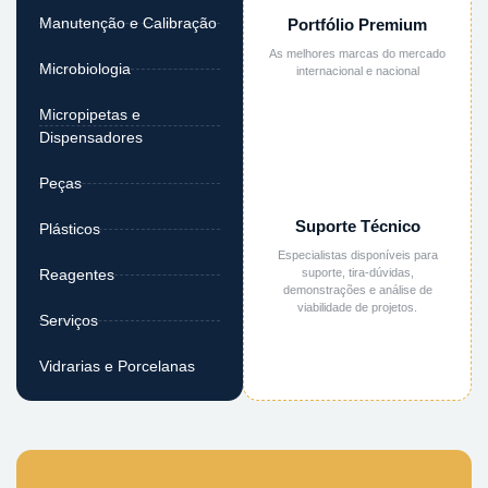
Manutenção e Calibração
Portfólio Premium
As melhores marcas do mercado
Microbiologia
internacional e nacional
Micropipetas e
Dispensadores
Peças
Suporte Técnico
Plásticos
Especialistas disponíveis para
suporte, tira-dúvidas,
Reagentes
demonstrações e análise de
viabilidade de projetos.
Serviços
Vidrarias e Porcelanas