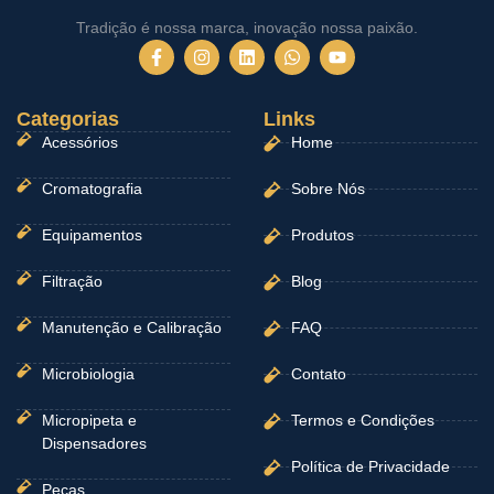
Tradição é nossa marca, inovação nossa paixão.
F
I
L
W
Y
a
n
i
h
o
c
s
n
a
u
e
t
k
t
t
Categorias
b
a
e
Links
s
u
o
g
d
a
b
Acessórios
Home
o
r
i
p
e
k
a
n
p
-
m
Cromatografia
Sobre Nós
f
Equipamentos
Produtos
Filtração
Blog
Manutenção e Calibração
FAQ
Microbiologia
Contato
Micropipeta e
Termos e Condições
Dispensadores
Política de Privacidade
Peças