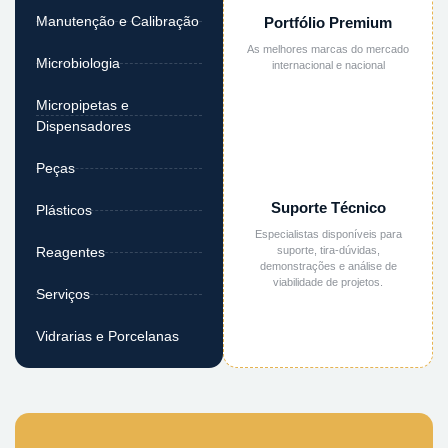
Manutenção e Calibração
Portfólio Premium
As melhores marcas do mercado
Microbiologia
internacional e nacional
Micropipetas e
Dispensadores
Peças
Suporte Técnico
Plásticos
Especialistas disponíveis para
suporte, tira-dúvidas,
Reagentes
demonstrações e análise de
viabilidade de projetos.
Serviços
Vidrarias e Porcelanas