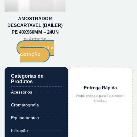
AMOSTRADOR
DESCARTAVEL (BAILER)
PE 40X960MM – 24UN
PLÁSTICOS
ADICIONAR À
COTAÇÃO
Categorias de
Produtos
Entrega Rápida
Acessórios
Amplo estoque para faturamento
imediato
Cromatografia
Equipamentos
Filtração