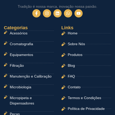
Tradição é nossa marca, inovação nossa paixão.
F
I
L
W
Y
a
n
i
h
o
c
s
n
a
u
e
t
k
t
t
Categorias
b
a
e
Links
s
u
o
g
d
a
b
Acessórios
Home
o
r
i
p
e
k
a
n
p
-
m
Cromatografia
Sobre Nós
f
Equipamentos
Produtos
Filtração
Blog
Manutenção e Calibração
FAQ
Microbiologia
Contato
Micropipeta e
Termos e Condições
Dispensadores
Política de Privacidade
Peças