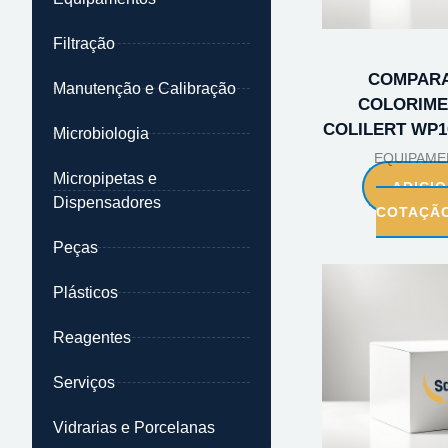
Filtração
COMPAR
Manutenção e Calibração
COLORIME
COLILERT WP1
Microbiologia
EQUIPAME
Micropipetas e
ADICI
Dispensadores
COTAÇÃ
Peças
Plásticos
Reagentes
Serviços
Vidrarias e Porcelanas