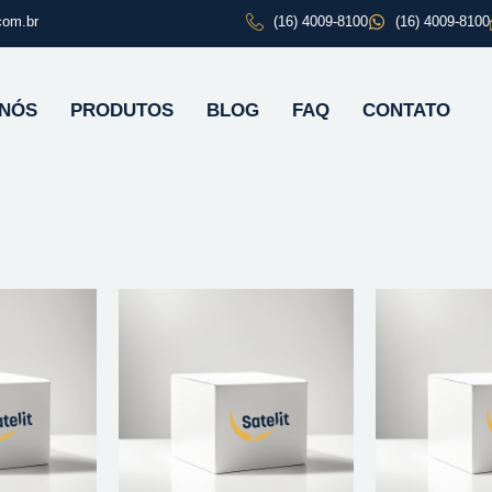
com.br
(16) 4009-8100
(16) 4009-8100
 NÓS
PRODUTOS
BLOG
FAQ
CONTATO