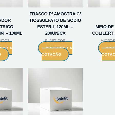
FRASCO P/ AMOSTRA C/
ADOR
TIOSSULFATO DE SODIO
TRICO
ESTERIL 120ML –
MEIO DE
04 – 100ML
200UN/CX
COLILERT 
NTOS
PLÁSTICOS
MICROB
ONAR À
ADICIONAR À
ADI
O
COTAÇÃO
COTA