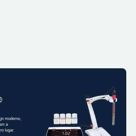
®
gn moderno,
cam a
ro lugar.