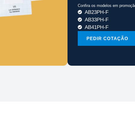
Confira os modelos em promoçã
AB23PH-F
AB33PH-F
AB41PH-F
PEDIR COTAÇÃO