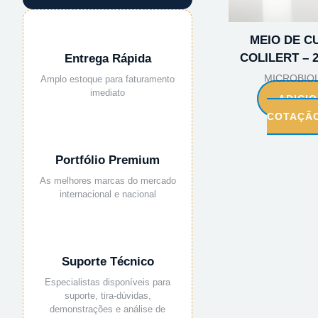
MEIO DE C
COLILERT – 
Entrega Rápida
MICROBIO
Amplo estoque para faturamento
imediato
ADICI
COTAÇÃ
Portfólio Premium
As melhores marcas do mercado
internacional e nacional
Suporte Técnico
Especialistas disponíveis para
suporte, tira-dúvidas,
demonstrações e análise de