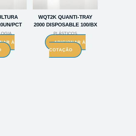
ULTURA
WQT2K QUANTI-TRAY
20UN/PCT
2000 DISPOSABLE 100/BX
LOGIA
PLÁSTICOS
ONAR À
ADICIONAR À
O
COTAÇÃO