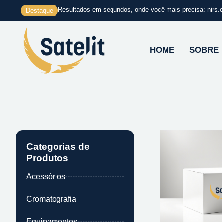
Ir
Resultados em segundos, onde você mais precisa: nirs.
Destaque
para
o
conteúdo
HOME
SOBRE
Categorias de
Produtos
Acessórios
Cromatografia
Equipamentos