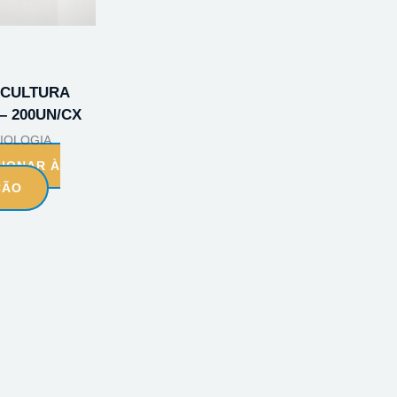
 CULTURA
– 200UN/CX
IOLOGIA
CIONAR À
ÇÃO