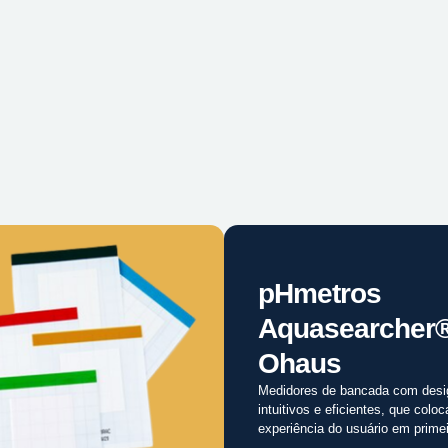
pHmetros
Aquasearcher
Ohaus
Medidores de bancada com desi
intuitivos e eficientes, que colo
experiência do usuário em primei