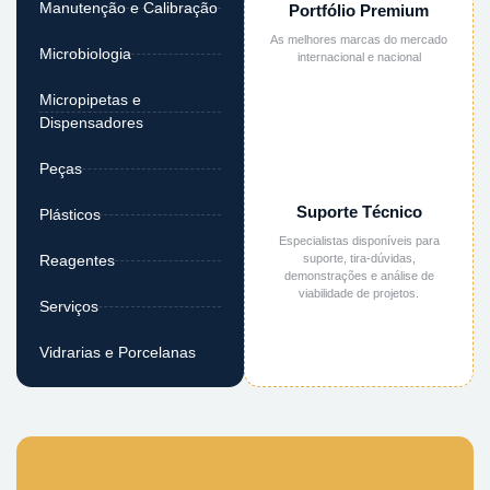
Manutenção e Calibração
Portfólio Premium
As melhores marcas do mercado
Microbiologia
internacional e nacional
Micropipetas e
Dispensadores
Peças
Suporte Técnico
Plásticos
Especialistas disponíveis para
suporte, tira-dúvidas,
Reagentes
demonstrações e análise de
viabilidade de projetos.
Serviços
Vidrarias e Porcelanas