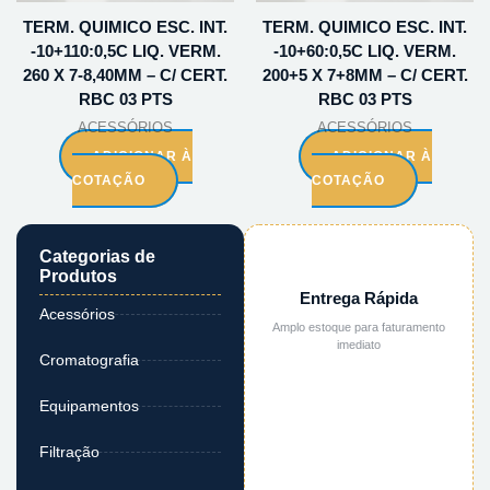
TERM. QUIMICO ESC. INT.
TERM. QUIMICO ESC. INT.
-10+110:0,5C LIQ. VERM.
-10+60:0,5C LIQ. VERM.
260 X 7-8,40MM – C/ CERT.
200+5 X 7+8MM – C/ CERT.
RBC 03 PTS
RBC 03 PTS
ACESSÓRIOS
ACESSÓRIOS
ADICIONAR À
ADICIONAR À
COTAÇÃO
COTAÇÃO
Categorias de
Produtos
Entrega Rápida
Acessórios
Amplo estoque para faturamento
imediato
Cromatografia
Equipamentos
Filtração