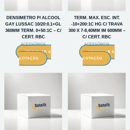
DENSIMETRO P/ ALCOOL
TERM. MAX. ESC. INT.
GAY LUSSAC 10/20:0,1+GL
-10+200:1C HG C/ TRAVA
360MM TERM. 0+50:1C – C/
300 X 7-8,40MM IM 600MM –
CERT. RBC
C/ CERT. RBC
ACESSÓRIOS
ACESSÓRIOS
ADICIONAR À
ADICIONAR À
COTAÇÃO
COTAÇÃO