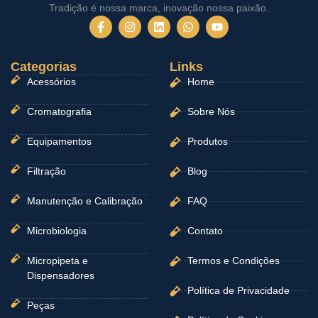
Tradição é nossa marca, inovação nossa paixão.
F
I
L
W
Y
a
n
i
h
o
c
s
n
a
u
e
t
k
t
t
Categorias
b
a
e
Links
s
u
o
g
d
a
b
Acessórios
Home
o
r
i
p
e
k
a
n
p
-
m
Cromatografia
Sobre Nós
f
Equipamentos
Produtos
Filtração
Blog
Manutenção e Calibração
FAQ
Microbiologia
Contato
Micropipeta e
Termos e Condições
Dispensadores
Política de Privacidade
Peças