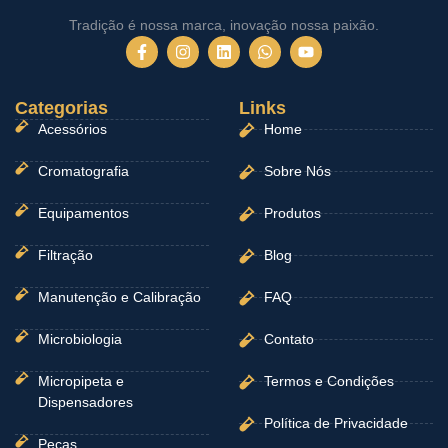
Tradição é nossa marca, inovação nossa paixão.
F
I
L
W
Y
a
n
i
h
o
c
s
n
a
u
e
t
k
t
t
Categorias
b
a
e
Links
s
u
o
g
d
a
b
Acessórios
Home
o
r
i
p
e
k
a
n
p
-
m
Cromatografia
Sobre Nós
f
Equipamentos
Produtos
Filtração
Blog
Manutenção e Calibração
FAQ
Microbiologia
Contato
Micropipeta e
Termos e Condições
Dispensadores
Política de Privacidade
Peças