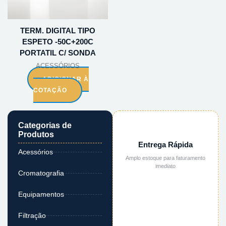
TERM. DIGITAL TIPO
ESPETO -50C+200C
PORTATIL C/ SONDA
ACESSÓRIOS
ADICIONAR À
COTAÇÃO
Categorias de
Produtos
Entrega Rápida
Acessórios
Amplo estoque para faturamento
imediato
Cromatografia
Equipamentos
Filtração