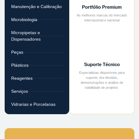
Manutenção e Calibração
Portfólio Premium
As melhores marcas do mercado
Microbiologia
internacional e nacional
Micropipetas e
Dispensadores
Peças
Suporte Técnico
Plásticos
Especialistas disponíveis para
suporte, tira-dúvidas,
Reagentes
demonstrações e análise de
viabilidade de projetos.
Serviços
Vidrarias e Porcelanas