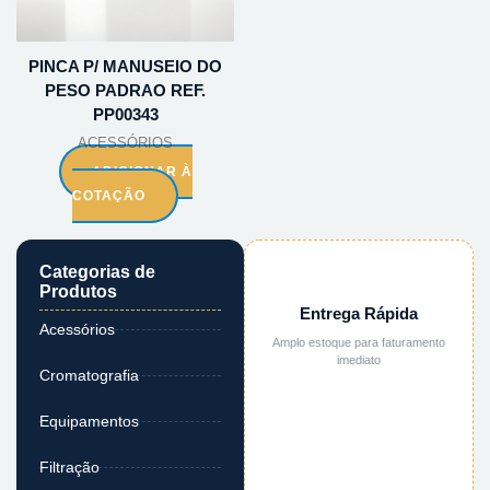
PINCA P/ MANUSEIO DO
PESO PADRAO REF.
PP00343
ACESSÓRIOS
ADICIONAR À
COTAÇÃO
Categorias de
Produtos
Entrega Rápida
Acessórios
Amplo estoque para faturamento
imediato
Cromatografia
Equipamentos
Filtração