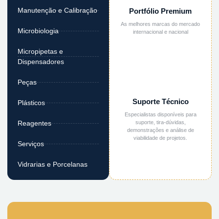
Manutenção e Calibração
Portfólio Premium
As melhores marcas do mercado
Microbiologia
internacional e nacional
Micropipetas e
Dispensadores
Peças
Suporte Técnico
Plásticos
Especialistas disponíveis para
suporte, tira-dúvidas,
Reagentes
demonstrações e análise de
viabilidade de projetos.
Serviços
Vidrarias e Porcelanas