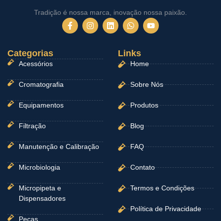
Tradição é nossa marca, inovação nossa paixão.
F
I
L
W
Y
a
n
i
h
o
c
s
n
a
u
e
t
k
t
t
Categorias
b
a
e
Links
s
u
o
g
d
a
b
Acessórios
Home
o
r
i
p
e
k
a
n
p
-
m
Cromatografia
Sobre Nós
f
Equipamentos
Produtos
Filtração
Blog
Manutenção e Calibração
FAQ
Microbiologia
Contato
Micropipeta e
Termos e Condições
Dispensadores
Política de Privacidade
Peças