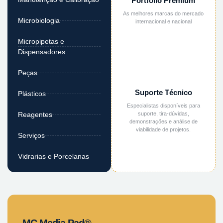
Portfólio Premium
As melhores marcas do mercado
Microbiologia
internacional e nacional
Micropipetas e
Dispensadores
Peças
Suporte Técnico
Plásticos
Especialistas disponíveis para
suporte, tira-dúvidas,
Reagentes
demonstrações e análise de
viabilidade de projetos.
Serviços
Vidrarias e Porcelanas
MC Media Pad®