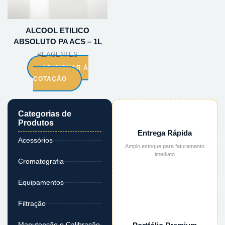
ALCOOL ETILICO
ABSOLUTO PA ACS – 1L
REAGENTES
ADICIONAR À
COTAÇÃO
Categorias de
Produtos
Entrega Rápida
Acessórios
Amplo estoque para faturamento
imediato
Cromatografia
Equipamentos
Filtração
Manutenção e Calibração