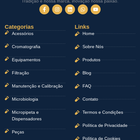
Tradição é nossa marca, inovação nossa paixão.
F
I
L
W
Y
a
n
i
h
o
c
s
n
a
u
e
t
k
t
t
Categorias
b
a
e
Links
s
u
o
g
d
a
b
Acessórios
Home
o
r
i
p
e
k
a
n
p
-
m
Cromatografia
Sobre Nós
f
Equipamentos
Produtos
Filtração
Blog
Manutenção e Calibração
FAQ
Microbiologia
Contato
Micropipeta e
Termos e Condições
Dispensadores
Política de Privacidade
Peças
Política de Cookies