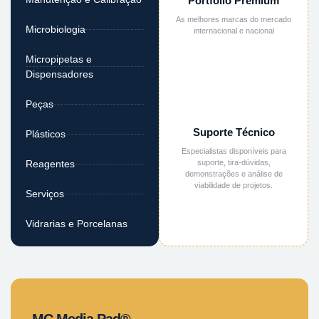
Portfólio Premium
As melhores marcas do mercado
Microbiologia
internacional e nacional
Micropipetas e
Dispensadores
Peças
Suporte Técnico
Plásticos
Especialistas disponíveis para
suporte, tira-dúvidas,
Reagentes
demonstrações e análise de
viabilidade de projetos.
Serviços
Vidrarias e Porcelanas
MC Media Pad®