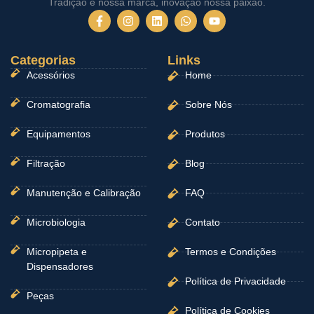
Tradição é nossa marca, inovação nossa paixão.
F
I
L
W
Y
a
n
i
h
o
c
s
n
a
u
e
t
k
t
t
Categorias
b
a
e
Links
s
u
o
g
d
a
b
Acessórios
Home
o
r
i
p
e
k
a
n
p
-
m
Cromatografia
Sobre Nós
f
Equipamentos
Produtos
Filtração
Blog
Manutenção e Calibração
FAQ
Microbiologia
Contato
Micropipeta e
Termos e Condições
Dispensadores
Política de Privacidade
Peças
Política de Cookies