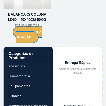
BALANCA C/ COLUNA
LD50 – 40X40CM 50KG
EQUIPAMENTOS
ADICIONAR À
COTAÇÃO
Categorias de
Produtos
Entrega Rápida
Acessórios
Amplo estoque para faturamento
imediato
Cromatografia
Equipamentos
Filtração
Manutenção e Calibração