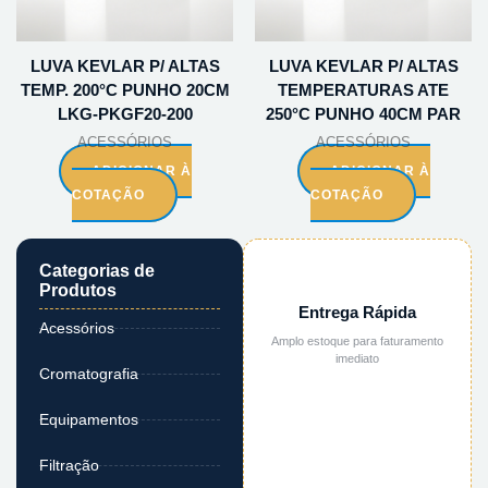
LUVA KEVLAR P/ ALTAS
LUVA KEVLAR P/ ALTAS
TEMP. 200°C PUNHO 20CM
TEMPERATURAS ATE
LKG-PKGF20-200
250°C PUNHO 40CM PAR
ACESSÓRIOS
ACESSÓRIOS
ADICIONAR À
ADICIONAR À
COTAÇÃO
COTAÇÃO
Categorias de
Produtos
Entrega Rápida
Acessórios
Amplo estoque para faturamento
imediato
Cromatografia
Equipamentos
Filtração