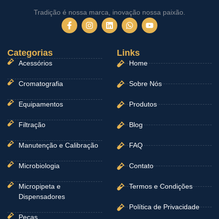
Tradição é nossa marca, inovação nossa paixão.
F
I
L
W
Y
a
n
i
h
o
c
s
n
a
u
e
t
k
t
t
Categorias
b
a
e
Links
s
u
o
g
d
a
b
Acessórios
Home
o
r
i
p
e
k
a
n
p
-
m
Cromatografia
Sobre Nós
f
Equipamentos
Produtos
Filtração
Blog
Manutenção e Calibração
FAQ
Microbiologia
Contato
Micropipeta e
Termos e Condições
Dispensadores
Política de Privacidade
Peças