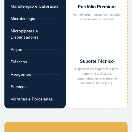
Manutenção e Calibração
Portfólio Premium
As melhores marcas do mercado
Microbiologia
internacional e nacional
Micropipetas e
Dispensadores
Peças
Suporte Técnico
Plásticos
Especialistas disponíveis para
suporte, tira-dúvidas,
Reagentes
demonstrações e análise de
viabilidade de projetos.
Serviços
Vidrarias e Porcelanas