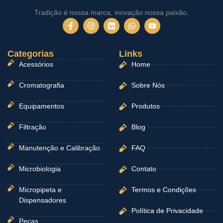
Tradição é nossa marca, inovação nossa paixão.
F
I
L
W
Y
a
n
i
h
o
c
s
n
a
u
e
t
k
t
t
Categorias
b
a
e
Links
s
u
o
g
d
a
b
Acessórios
Home
o
r
i
p
e
k
a
n
p
-
m
Cromatografia
Sobre Nós
f
Equipamentos
Produtos
Filtração
Blog
Manutenção e Calibração
FAQ
Microbiologia
Contato
Micropipeta e
Termos e Condições
Dispensadores
Política de Privacidade
Peças