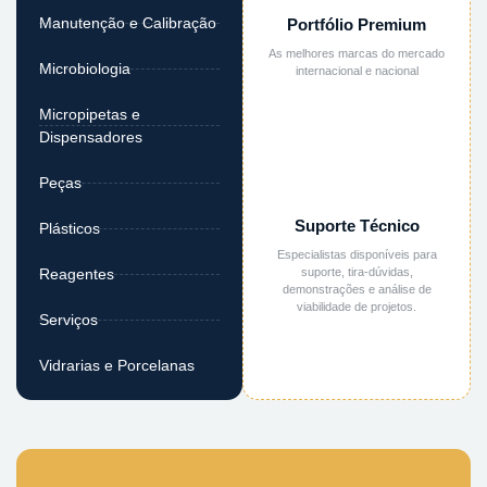
Manutenção e Calibração
Portfólio Premium
As melhores marcas do mercado
Microbiologia
internacional e nacional
Micropipetas e
Dispensadores
Peças
Suporte Técnico
Plásticos
Especialistas disponíveis para
suporte, tira-dúvidas,
Reagentes
demonstrações e análise de
viabilidade de projetos.
Serviços
Vidrarias e Porcelanas