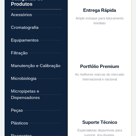
Produtos
Entrega Rápida
Acessórios
Amplo estoque para faturamento
imediato
Cromatografia
Equipamentos
Filtração
Manutenção e Calibração
Portfólio Premium
As melhores marcas do mercado
Microbiologia
internacional e nacional
Micropipetas e
Dispensadores
Peças
Suporte Técnico
Plásticos
Especialistas disponíveis para
suporte, tira-dúvidas,
Reagentes