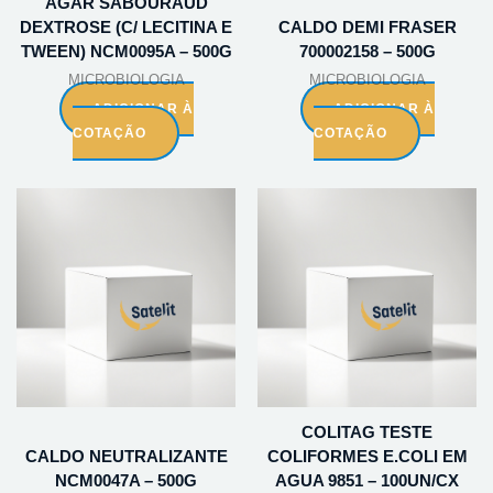
AGAR SABOURAUD
DEXTROSE (C/ LECITINA E
CALDO DEMI FRASER
TWEEN) NCM0095A – 500G
700002158 – 500G
MICROBIOLOGIA
MICROBIOLOGIA
ADICIONAR À
ADICIONAR À
COTAÇÃO
COTAÇÃO
COLITAG TESTE
CALDO NEUTRALIZANTE
COLIFORMES E.COLI EM
NCM0047A – 500G
AGUA 9851 – 100UN/CX