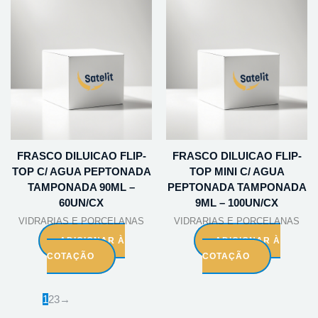
FRASCO DILUICAO FLIP-
FRASCO DILUICAO FLIP-
TOP C/ AGUA PEPTONADA
TOP MINI C/ AGUA
TAMPONADA 90ML –
PEPTONADA TAMPONADA
60UN/CX
9ML – 100UN/CX
VIDRARIAS E PORCELANAS
VIDRARIAS E PORCELANAS
ADICIONAR À
ADICIONAR À
COTAÇÃO
COTAÇÃO
1
2
3
→