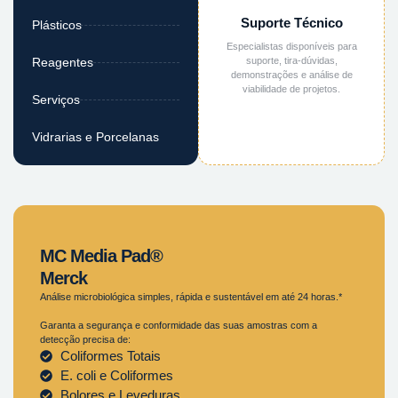
Suporte Técnico
Plásticos
Especialistas disponíveis para
suporte, tira-dúvidas,
Reagentes
demonstrações e análise de
viabilidade de projetos.
Serviços
Vidrarias e Porcelanas
MC Media Pad®
Merck
Análise microbiológica simples, rápida e sustentável em até 24 horas.*
Garanta a segurança e conformidade das suas amostras com a
detecção precisa de:
Coliformes Totais
E. coli e Coliformes
Bolores e Leveduras