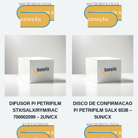
MICROBIOLOGIA
MICROBIOLOGIA
ADICIONAR À
ADICIONAR À
COTAÇÃO
COTAÇÃO
DIFUSOR P/ PETRIFILM
DISCO DE CONFIRMACAO
STX/SALX/RYM/RAC
P/ PETRIFILM SALX 6538 –
700002099 – 2UN/CX
5UN/CX
ACESSÓRIOS
MICROBIOLOGIA
ADICIONAR À
ADICIONAR À