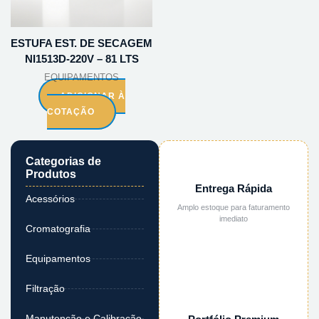
ESTUFA EST. DE SECAGEM
NI1513D-220V – 81 LTS
EQUIPAMENTOS
ADICIONAR À
COTAÇÃO
Categorias de
Produtos
Entrega Rápida
Acessórios
Amplo estoque para faturamento
imediato
Cromatografia
Equipamentos
Filtração
Manutenção e Calibração