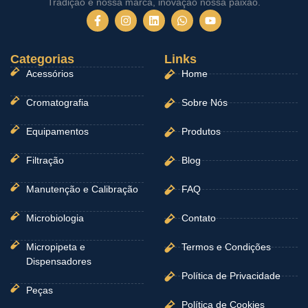
Tradição é nossa marca, inovação nossa paixão.
F
I
L
W
Y
a
n
i
h
o
c
s
n
a
u
e
t
k
t
t
Categorias
b
a
e
Links
s
u
o
g
d
a
b
Acessórios
Home
o
r
i
p
e
k
a
n
p
-
m
Cromatografia
Sobre Nós
f
Equipamentos
Produtos
Filtração
Blog
Manutenção e Calibração
FAQ
Microbiologia
Contato
Micropipeta e
Termos e Condições
Dispensadores
Política de Privacidade
Peças
Política de Cookies