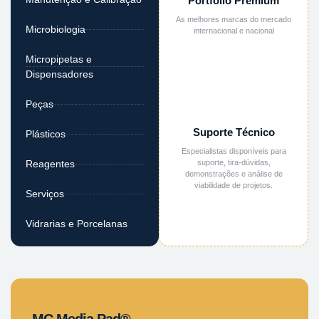
Portfólio Premium
As melhores marcas do mercado
Microbiologia
internacional e nacional
Micropipetas e
Dispensadores
Peças
Suporte Técnico
Plásticos
Especialistas disponíveis para
suporte, tira-dúvidas,
Reagentes
demonstrações e análise de
viabilidade de projetos.
Serviços
Vidrarias e Porcelanas
MC Media Pad®