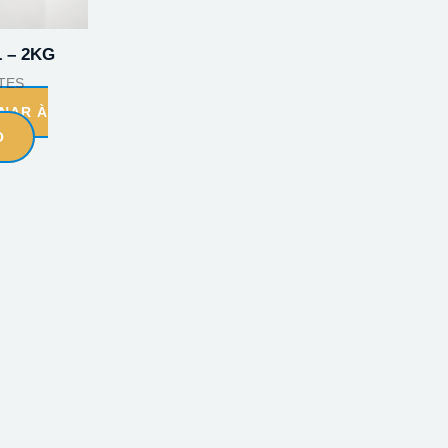
 – 2KG
TES
ONAR À
O