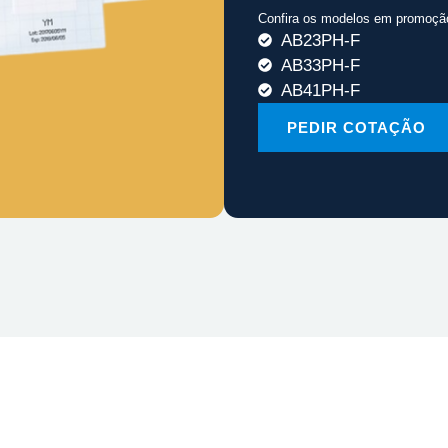
Confira os modelos em promoçã
AB23PH-F
AB33PH-F
AB41PH-F
PEDIR COTAÇÃO