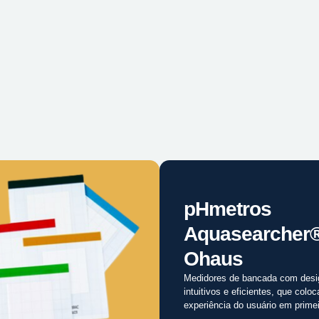
pHmetros
Aquasearcher
Ohaus
Medidores de bancada com desi
intuitivos e eficientes, que colo
experiência do usuário em primei