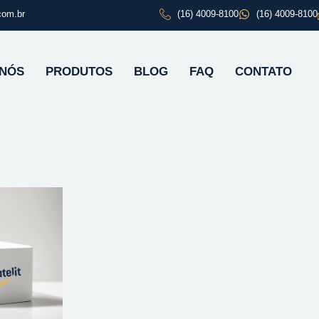
com.br
(16) 4009-8100
(16) 4009-8100
 NÓS
PRODUTOS
BLOG
FAQ
CONTATO