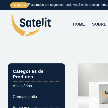
Ir
Resultados em segundos, onde você mais precisa: nirs.
Destaque
para
o
conteúdo
HOME
SOBRE
Categorias de
Produtos
Acessórios
Cromatografia
Equipamentos