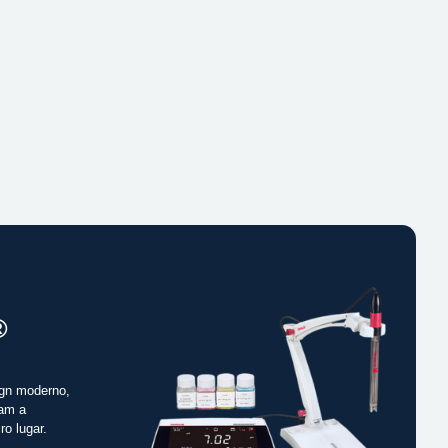
®
gn moderno,
cam a
ro lugar.