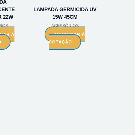
DA
CENTE
LAMPADA GERMICIDA UV
R 22W
15W 45CM
IOS
ACESSÓRIOS
ONAR À
ADICIONAR À
O
COTAÇÃO