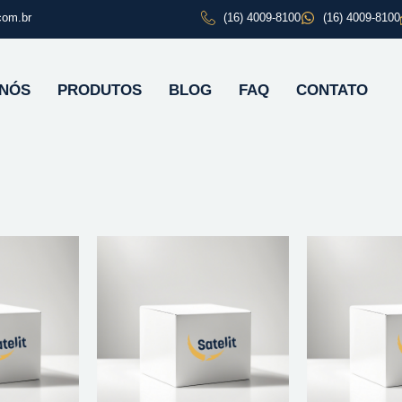
com.br
(16) 4009-8100
(16) 4009-8100
 NÓS
PRODUTOS
BLOG
FAQ
CONTATO