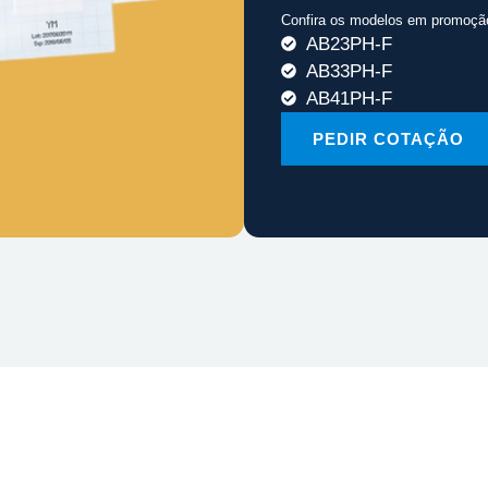
Confira os modelos em promoçã
AB23PH-F
AB33PH-F
AB41PH-F
PEDIR COTAÇÃO