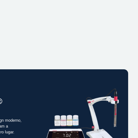
®
gn moderno,
cam a
ro lugar.