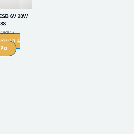
ESB 6V 20W
388
SÓRIOS
CIONAR À
ÇÃO