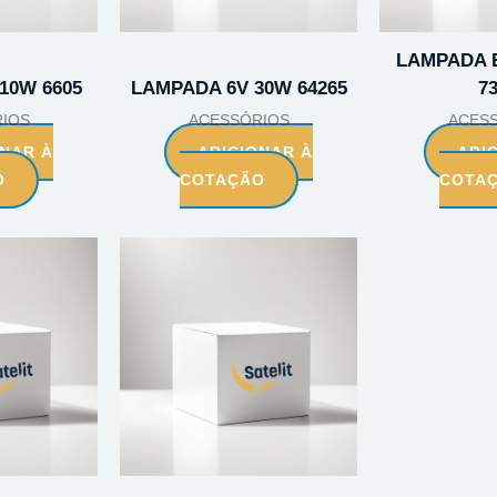
LAMPADA 
10W 6605
LAMPADA 6V 30W 64265
7
IOS
ACESSÓRIOS
ACES
ONAR À
ADICIONAR À
ADI
O
COTAÇÃO
COTA