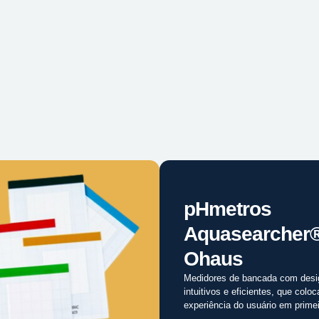
pHmetros
Aquasearcher
Ohaus
Medidores de bancada com desi
intuitivos e eficientes, que colo
experiência do usuário em primei