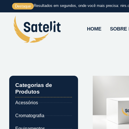
Ir
Resultados em segundos, onde você mais precisa: nirs.
Destaque
para
o
conteúdo
HOME
SOBRE
Categorias de
Produtos
Acessórios
Cromatografia
Equipamentos