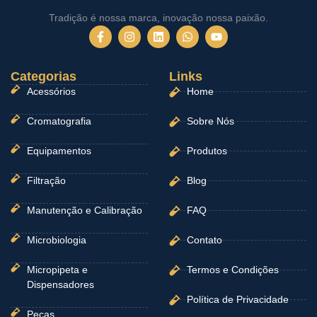
Tradição é nossa marca, inovação nossa paixão.
F
I
L
W
Y
a
n
i
h
o
c
s
n
a
u
e
t
k
t
t
Categorias
b
a
e
Links
s
u
o
g
d
a
b
Acessórios
Home
o
r
i
p
e
k
a
n
p
-
m
Cromatografia
Sobre Nós
f
Equipamentos
Produtos
Filtração
Blog
Manutenção e Calibração
FAQ
Microbiologia
Contato
Micropipeta e
Termos e Condições
Dispensadores
Política de Privacidade
Peças