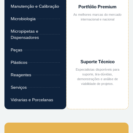
Manutenção e Calibração
Portfólio Premium
As melhores marcas do mercado
Microbiologia
internacional e nacional
Micropipetas e
Dispensadores
Peças
Suporte Técnico
Plásticos
Especialistas disponíveis para
suporte, tira-dúvidas,
Reagentes
demonstrações e análise de
viabilidade de projetos.
Serviços
Vidrarias e Porcelanas