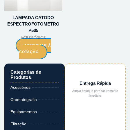
LAMPADA CATODO
ESPECTROFOTOMETRO
P505
ACESSÓRIOS
ADICIONAR À
COTAÇÃO
Categorias de
Produtos
Entrega Rápida
Acessórios
Amplo estoque para faturamento
imediato
Cromatografia
Equipamentos
Filtração