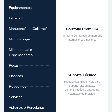
Equipamentos
Filtração
Manutenção e Calibração
Portfólio Premium
As melhores marcas do mercado
Microbiologia
internacional e nacional
Micropipetas e
Dispensadores
Peças
Suporte Técnico
Plásticos
Especialistas disponíveis para
suporte, tira-dúvidas,
Reagentes
demonstrações e análise de
viabilidade de projetos.
Serviços
Vidrarias e Porcelanas