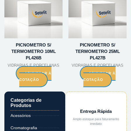
PICNOMETRO S/
PICNOMETRO S/
TERMOMETRO 10ML
TERMOMETRO 25ML
PL426B
PL427B
VIDRARIAS E PORCELANAS
VIDRARIAS E PORCELANAS
ADICIONAR À
ADICIONAR À
COTAÇÃO
COTAÇÃO
Categorias de
Produtos
Entrega Rápida
Acessórios
Amplo estoque para faturamento
imediato
Cromatografia