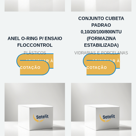
CONJUNTO CUBETA
PADRAO
0,10/20/100/800NTU
ANEL O-RING P/ ENSAIO
(FORMAZINA
FLOCCONTROL
ESTABILIZADA)
PLÁSTICOS
VIDRARIAS E PORCELANAS
ADICIONAR À
ADICIONAR À
COTAÇÃO
COTAÇÃO