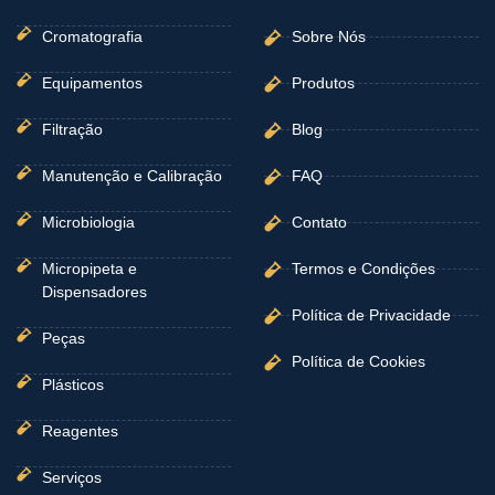
o
r
i
p
e
k
a
n
p
-
m
Cromatografia
Sobre Nós
f
Equipamentos
Produtos
Filtração
Blog
Manutenção e Calibração
FAQ
Microbiologia
Contato
Micropipeta e
Termos e Condições
Dispensadores
Política de Privacidade
Peças
Política de Cookies
Plásticos
Reagentes
Serviços