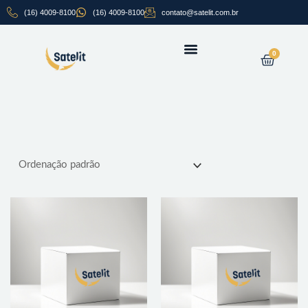
Ir
(16) 4009-8100
(16) 4009-8100
contato@satelit.com.br
para
o
conteúdo
Carrin
0
SOBRE NÓS