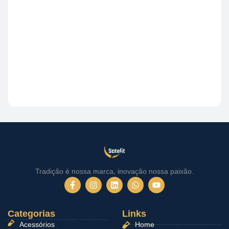
Tradição é nossa marca, inovação nossa paixão.
F
I
L
W
Y
a
n
i
h
o
c
s
n
a
u
e
t
k
t
t
Categorias
b
a
e
Links
s
u
o
g
d
a
b
Acessórios
Home