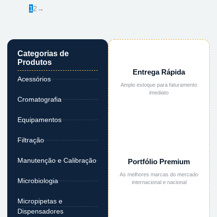
1
2
→
Categorias de
Produtos
Entrega Rápida
Acessórios
Amplo estoque para faturamento
imediato
Cromatografia
Equipamentos
Filtração
Manutenção e Calibração
Portfólio Premium
As melhores marcas do mercado
Microbiologia
internacional e nacional
Micropipetas e
Dispensadores