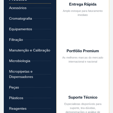
Entrega Rápida
Acessórios
Amplo estoque para faturamento
imediato
Cromatografia
Equipamentos
Filtração
Manutenção e Calibração
Portfólio Premium
As melhores marcas do mercado
Microbiologia
internacional e nacional
Micropipetas e
Dispensadores
Peças
Suporte Técnico
Plásticos
Especialistas disponíveis para
suporte, tira-dúvidas,
Reagentes
demonstrações e análise de