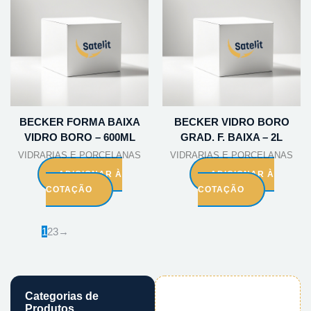
BECKER FORMA BAIXA
BECKER VIDRO BORO
VIDRO BORO – 600ML
GRAD. F. BAIXA – 2L
VIDRARIAS E PORCELANAS
VIDRARIAS E PORCELANAS
ADICIONAR À
ADICIONAR À
COTAÇÃO
COTAÇÃO
1
2
3
→
Categorias de
Produtos