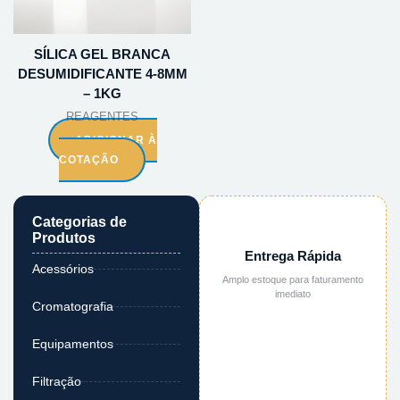
SÍLICA GEL BRANCA
DESUMIDIFICANTE 4-8MM
– 1KG
REAGENTES
ADICIONAR À
COTAÇÃO
Categorias de
Produtos
Entrega Rápida
Acessórios
Amplo estoque para faturamento
imediato
Cromatografia
Equipamentos
Filtração