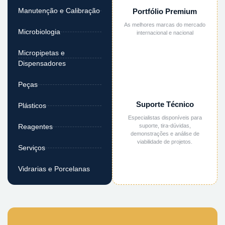
Manutenção e Calibração
Portfólio Premium
As melhores marcas do mercado
Microbiologia
internacional e nacional
Micropipetas e
Dispensadores
Peças
Suporte Técnico
Plásticos
Especialistas disponíveis para
suporte, tira-dúvidas,
Reagentes
demonstrações e análise de
viabilidade de projetos.
Serviços
Vidrarias e Porcelanas