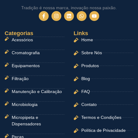
Tradição é nossa marca, inovação nossa paixão.
F
I
L
W
Y
a
n
i
h
o
c
s
n
a
u
e
t
k
t
t
Categorias
b
a
e
Links
s
u
o
g
d
a
b
Acessórios
Home
o
r
i
p
e
k
a
n
p
-
m
Cromatografia
Sobre Nós
f
Equipamentos
Produtos
Filtração
Blog
Manutenção e Calibração
FAQ
Microbiologia
Contato
Micropipeta e
Termos e Condições
Dispensadores
Política de Privacidade
Peças