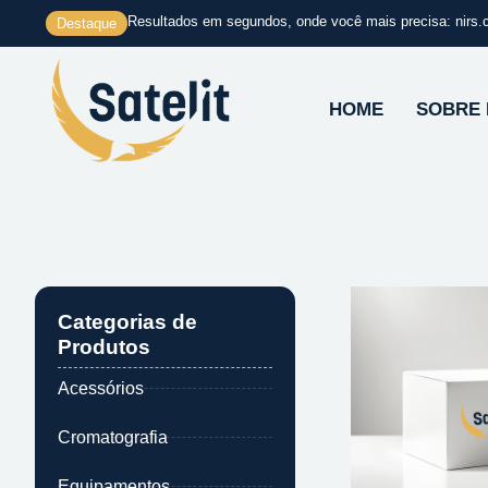
Ir
Resultados em segundos, onde você mais precisa: nirs.
Destaque
para
o
conteúdo
HOME
SOBRE
Categorias de
Produtos
Acessórios
Cromatografia
Equipamentos