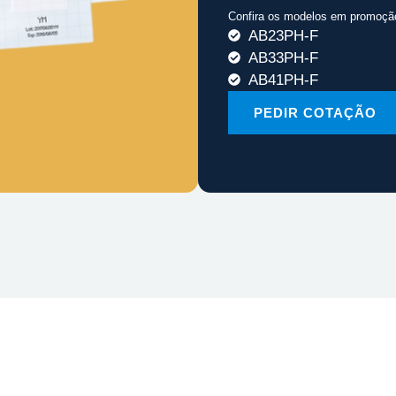
Confira os modelos em promoçã
AB23PH-F
AB33PH-F
AB41PH-F
PEDIR COTAÇÃO