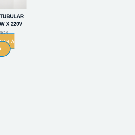
 TUBULAR
W X 220V
IOS
ONAR À
O