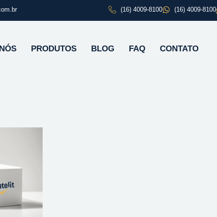
com.br
(16) 4009-8100
(16) 4009-8100
 NÓS
PRODUTOS
BLOG
FAQ
CONTATO