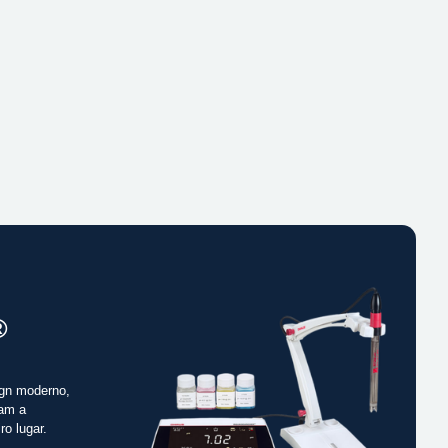
®
gn moderno,
cam a
ro lugar.