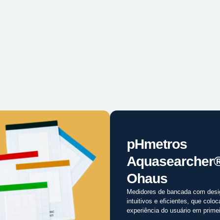
pHmetros
Aquasearcher
Ohaus
Medidores de bancada com desi
intuitivos e eficientes, que colo
experiência do usuário em primei