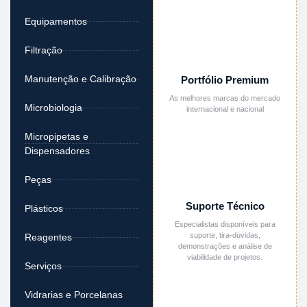
Equipamentos
Filtração
Manutenção e Calibração
Portfólio Premium
As melhores marcas do mercado
Microbiologia
internacional e nacional
Micropipetas e
Dispensadores
Peças
Suporte Técnico
Plásticos
Especialistas disponíveis para
suporte, tira-dúvidas,
Reagentes
demonstrações e análise de
viabilidade de projetos.
Serviços
Vidrarias e Porcelanas