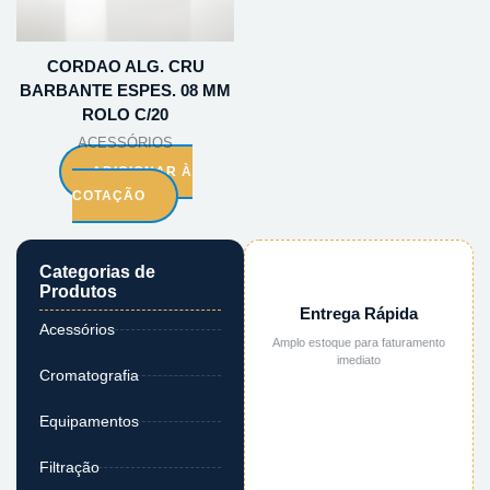
CORDAO ALG. CRU
BARBANTE ESPES. 08 MM
ROLO C/20
ACESSÓRIOS
ADICIONAR À
COTAÇÃO
Categorias de
Produtos
Entrega Rápida
Acessórios
Amplo estoque para faturamento
imediato
Cromatografia
Equipamentos
Filtração