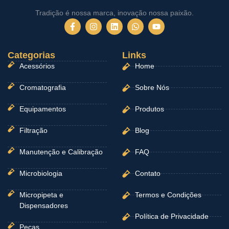
Tradição é nossa marca, inovação nossa paixão.
F
I
L
W
Y
a
n
i
h
o
c
s
n
a
u
e
t
k
t
t
Categorias
b
a
e
Links
s
u
o
g
d
a
b
Acessórios
Home
o
r
i
p
e
k
a
n
p
-
m
Cromatografia
Sobre Nós
f
Equipamentos
Produtos
Filtração
Blog
Manutenção e Calibração
FAQ
Microbiologia
Contato
Micropipeta e
Termos e Condições
Dispensadores
Política de Privacidade
Peças