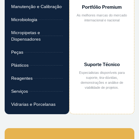
Manutenção e Calibração
Portfólio Premium
As melhores marcas do mercado
Microbiologia
internacional e nacional
Micropipetas e
Dispensadores
Peças
Suporte Técnico
Plásticos
Especialistas disponíveis para
suporte, tira-dúvidas,
Reagentes
demonstrações e análise de
viabilidade de projetos.
Serviços
Vidrarias e Porcelanas