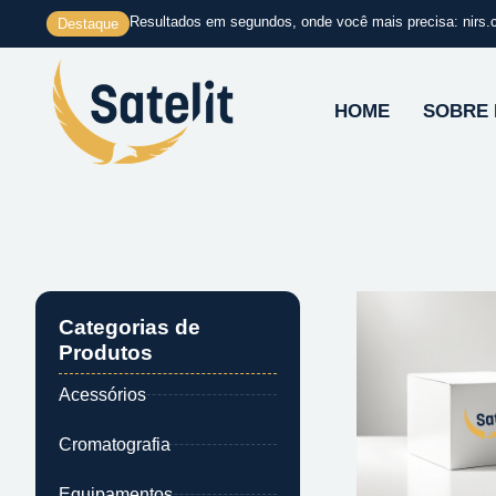
Ir
Resultados em segundos, onde você mais precisa: nirs.
Destaque
para
o
conteúdo
HOME
SOBRE
Categorias de
Produtos
Acessórios
Cromatografia
Equipamentos