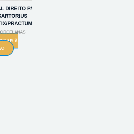
L DIREITO P/
SARTORIUS
TIX/PRACTUM
 PORCELANAS
IONAR À
ÃO