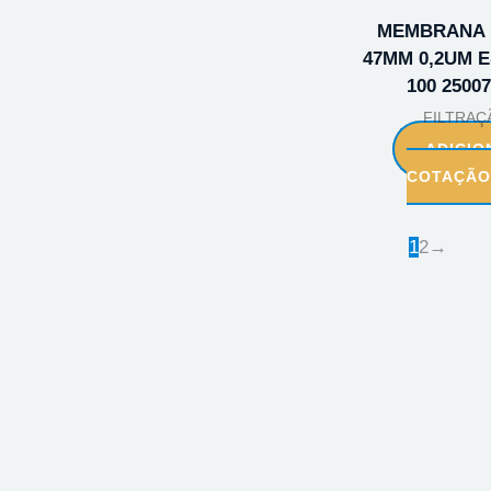
MEMBRANA 
47MM 0,2UM 
100 2500
FILTRAÇ
ADICIO
COTAÇÃ
1
2
→