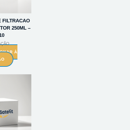
 FILTRACAO
TOR 250ML –
10
AÇÃO
IONAR À
ÃO