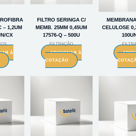
CROFIBRA
FILTRO SERINGA C/
MEMBRANA
 – 1,2UM
MEMB. 25MM 0,45UM
CELULOSE 0,
UN/CX
17576-Q – 500U
100U
IOS
FILTRAÇÃO
FILTR
NAR À
ADICIONAR À
ADIC
O
COTAÇÃO
COTAÇ