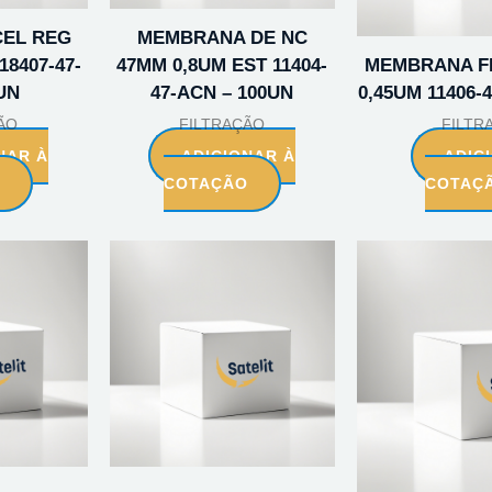
EL REG
MEMBRANA DE NC
18407-47-
47MM 0,8UM EST 11404-
MEMBRANA FI
UN
47-ACN – 100UN
0,45UM 11406-
ÃO
FILTRAÇÃO
FILTR
NAR À
ADICIONAR À
ADIC
O
COTAÇÃO
COTAÇ