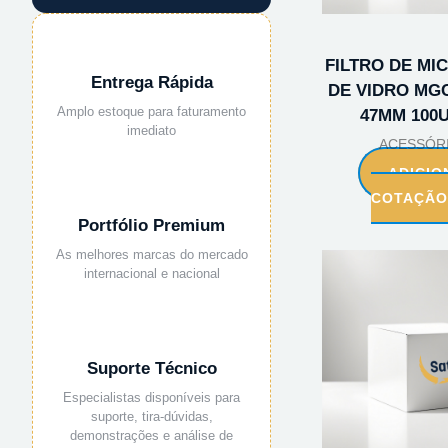
FILTRO DE MI
Entrega Rápida
DE VIDRO MGC
Amplo estoque para faturamento
47MM 100
imediato
ACESSÓR
ADICIO
COTAÇÃ
Portfólio Premium
As melhores marcas do mercado
internacional e nacional
Suporte Técnico
Especialistas disponíveis para
suporte, tira-dúvidas,
demonstrações e análise de