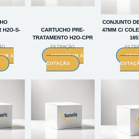
CHO
CONJUNTO DE
 H2O-S-
CARTUCHO PRE-
47MM C/ COLE
TRATAMENTO H2O-CPR
165
ÃO
FILTRAÇÃO
FILTR
NAR À
ADICIONAR À
ADIC
O
COTAÇÃO
COTAÇ