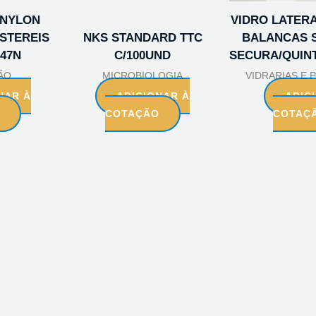
NYLON
VIDRO LATERA
ESTEREIS
NKS STANDARD TTC
BALANCAS 
747N
C/100UND
SECURA/QUIN
ÃO
MICROBIOLOGIA
VIDRARIAS E
NAR À
ADICIONAR À
ADIC
O
COTAÇÃO
COTAÇ