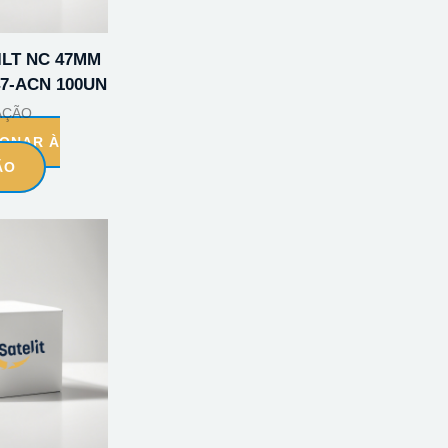
LT NC 47MM
47-ACN 100UN
AÇÃO
IONAR À
ÃO