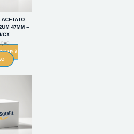
 ACETATO
2UM 47MM –
N/CX
AÇÃO
IONAR À
ÃO