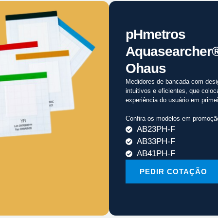
pHmetros
Aquasearcher
Ohaus
Medidores de bancada com desi
intuitivos e eficientes, que colo
experiência do usuário em primei
Confira os modelos em promoçã
AB23PH-F
AB33PH-F
AB41PH-F
PEDIR COTAÇÃO