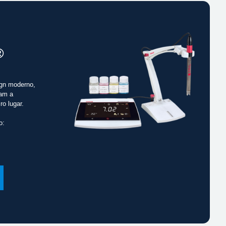
®
gn moderno,
cam a
ro lugar.
o: