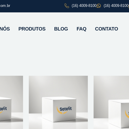
com.br
(16) 4009-8100
(16) 4009-8100
 NÓS
PRODUTOS
BLOG
FAQ
CONTATO