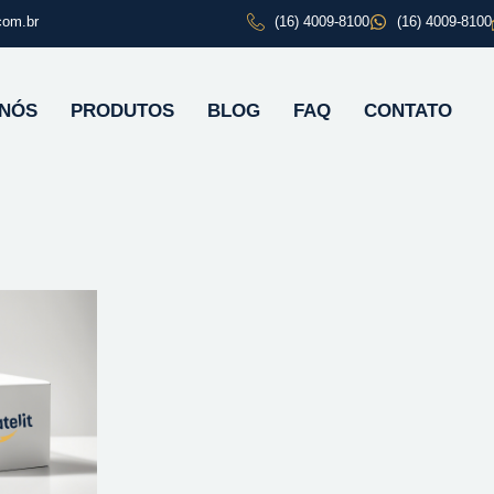
com.br
(16) 4009-8100
(16) 4009-8100
 NÓS
PRODUTOS
BLOG
FAQ
CONTATO