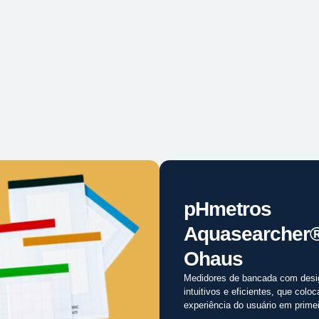
pHmetros
Aquasearcher
Ohaus
Medidores de bancada com desi
intuitivos e eficientes, que colo
experiência do usuário em primei