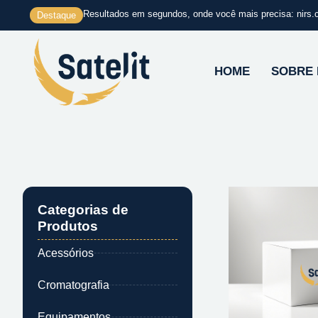
Ir
Resultados em segundos, onde você mais precisa: nirs.
Destaque
para
o
conteúdo
HOME
SOBRE
Categorias de
Produtos
Acessórios
Cromatografia
Equipamentos