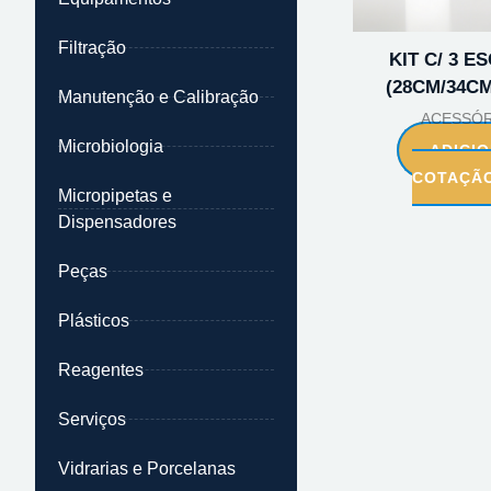
Filtração
KIT C/ 3 E
(28CM/34C
Manutenção e Calibração
ACESSÓR
Microbiologia
ADICI
COTAÇÃ
Micropipetas e
Dispensadores
Peças
Plásticos
Reagentes
Serviços
Vidrarias e Porcelanas