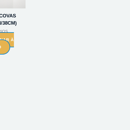
SCOVAS
M/38CM)
IOS
ONAR À
O