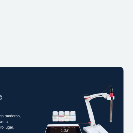
®
gn moderno,
cam a
ro lugar.