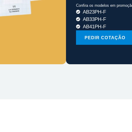
Confira os modelos em promoçã
AB23PH-F
AB33PH-F
AB41PH-F
PEDIR COTAÇÃO