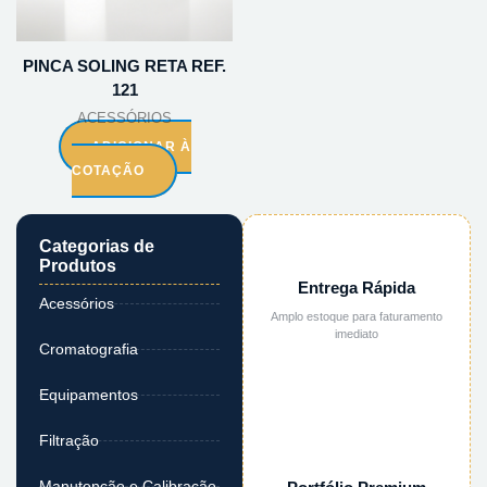
PINCA SOLING RETA REF.
121
ACESSÓRIOS
ADICIONAR À
COTAÇÃO
Categorias de
Produtos
Entrega Rápida
Acessórios
Amplo estoque para faturamento
imediato
Cromatografia
Equipamentos
Filtração
Manutenção e Calibração