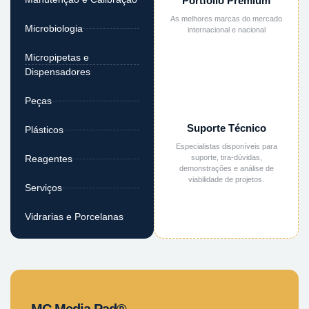
Portfólio Premium
As melhores marcas do mercado
Microbiologia
internacional e nacional
Micropipetas e
Dispensadores
Peças
Suporte Técnico
Plásticos
Especialistas disponíveis para
suporte, tira-dúvidas,
Reagentes
demonstrações e análise de
viabilidade de projetos.
Serviços
Vidrarias e Porcelanas
MC Media Pad®