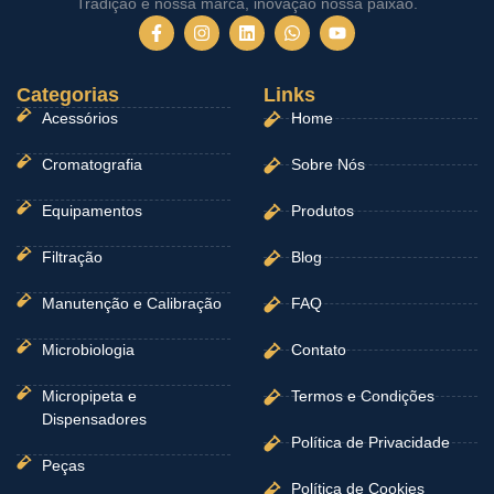
Tradição é nossa marca, inovação nossa paixão.
F
I
L
W
Y
a
n
i
h
o
c
s
n
a
u
e
t
k
t
t
Categorias
b
a
e
Links
s
u
o
g
d
a
b
Acessórios
Home
o
r
i
p
e
k
a
n
p
-
m
Cromatografia
Sobre Nós
f
Equipamentos
Produtos
Filtração
Blog
Manutenção e Calibração
FAQ
Microbiologia
Contato
Micropipeta e
Termos e Condições
Dispensadores
Política de Privacidade
Peças
Política de Cookies