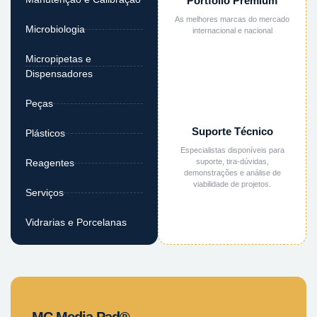
Portfólio Premium
As melhores marcas do mercado
Microbiologia
internacional e nacional
Micropipetas e
Dispensadores
Peças
Suporte Técnico
Plásticos
Especialistas disponíveis para
suporte, tira-dúvidas,
Reagentes
demonstrações e análise de
viabilidade de projetos.
Serviços
Vidrarias e Porcelanas
MC Media Pad®