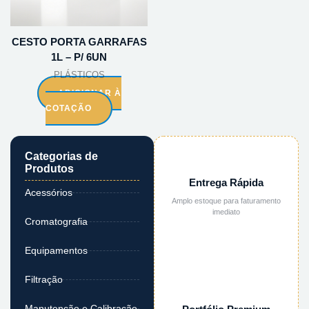
CESTO PORTA GARRAFAS
1L – P/ 6UN
PLÁSTICOS
ADICIONAR À
COTAÇÃO
Categorias de
Produtos
Entrega Rápida
Acessórios
Amplo estoque para faturamento
imediato
Cromatografia
Equipamentos
Filtração
Manutenção e Calibração