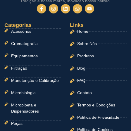
Tradição é nossa marca, inovação nossa paixão.
F
I
L
W
Y
a
n
i
h
o
c
s
n
a
u
e
t
k
t
t
Categorias
b
a
e
Links
s
u
o
g
d
a
b
Acessórios
Home
o
r
i
p
e
k
a
n
p
-
m
Cromatografia
Sobre Nós
f
Equipamentos
Produtos
Filtração
Blog
Manutenção e Calibração
FAQ
Microbiologia
Contato
Micropipeta e
Termos e Condições
Dispensadores
Política de Privacidade
Peças
Política de Cookies