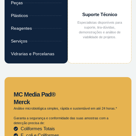
Peças
Suporte Técnico
Plásticos
Especialistas disponíveis para
suporte, tira-dúvidas,
Reagentes
demonstrações e análise de
viabilidade de projetos.
Serviços
Vidrarias e Porcelanas
MC Media Pad®
Merck
Análise microbiológica simples, rápida e sustentável em até 24 horas.*
Garanta a segurança e conformidade das suas amostras com a
detecção precisa de:
Coliformes Totais
E. coli e Coliformes